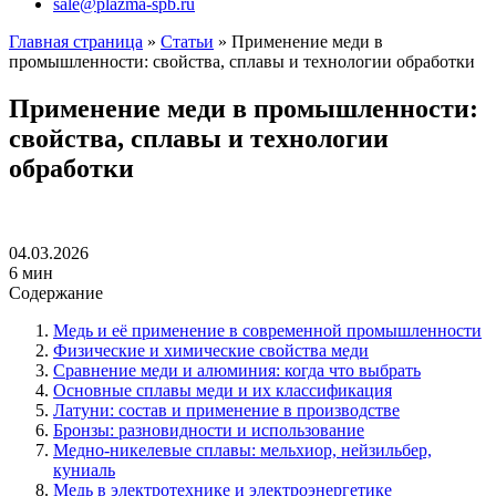
sale@plazma-spb.ru
Главная страница
»
Статьи
»
Применение меди в
промышленности: свойства, сплавы и технологии обработки
Применение меди в промышленности:
свойства, сплавы и технологии
обработки
04.03.2026
6 мин
Содержание
Медь и её применение в современной промышленности
Физические и химические свойства меди
Сравнение меди и алюминия: когда что выбрать
Основные сплавы меди и их классификация
Латуни: состав и применение в производстве
Бронзы: разновидности и использование
Медно-никелевые сплавы: мельхиор, нейзильбер,
куниаль
Медь в электротехнике и электроэнергетике