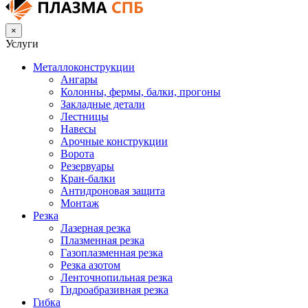
×
Услуги
Металлоконструкции
Ангары
Колонны, фермы, балки, прогоны
Закладные детали
Лестницы
Навесы
Арочные конструкции
Ворота
Резервуары
Кран-балки
Антидроновая защита
Монтаж
Резка
Лазерная резка
Плазменная резка
Газоплазменная резка
Резка азотом
Ленточнопильная резка
Гидроабразивная резка
Гибка