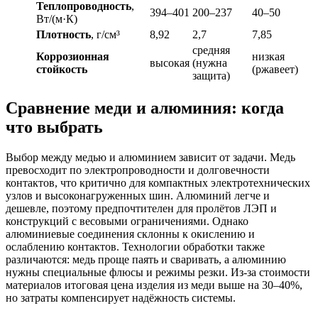
Теплопроводность
,
394–401
200–237
40–50
Вт/(м·К)
Плотность
, г/см³
8,92
2,7
7,85
средняя
Коррозионная
низкая
высокая
(нужна
стойкость
(ржавеет)
защита)
Сравнение меди и алюминия: когда
что выбрать
Выбор между медью и алюминием зависит от задачи. Медь
превосходит по электропроводности и долговечности
контактов, что критично для компактных электротехнических
узлов и высоконагруженных шин. Алюминий легче и
дешевле, поэтому предпочтителен для пролётов ЛЭП и
конструкций с весовыми ограничениями. Однако
алюминиевые соединения склонны к окислению и
ослаблению контактов. Технологии обработки также
различаются: медь проще паять и сваривать, а алюминию
нужны специальные флюсы и режимы резки. Из-за стоимости
материалов итоговая цена изделия из меди выше на 30–40%,
но затраты компенсирует надёжность системы.