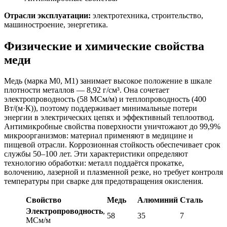
Отрасли эксплуатации:
электротехника, строительство,
машиностроение, энергетика.
Физические и химические свойства
меди
Медь (марка М0, М1) занимает высокое положение в шкале
плотности металлов — 8,92 г/см³. Она сочетает
электропроводность (58 МСм/м) и теплопроводность (400
Вт/(м·К)), поэтому поддерживает минимальные потери
энергии в электрических цепях и эффективный теплоотвод.
Антимикробные свойства поверхности уничтожают до 99,9%
микроорганизмов: материал применяют в медицине и
пищевой отрасли. Коррозионная стойкость обеспечивает срок
службы 50–100 лет. Эти характеристики определяют
технологию обработки: металл поддаётся прокатке,
волочению, лазерной и плазменной резке, но требует контроля
температуры при сварке для предотвращения окисления.
Свойство
Медь
Алюминий
Сталь
Электропроводность
,
58
35
7
МСм/м