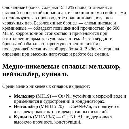
Оловянные бронзы содержат 5–12% олова, отличаются
высокой износостойкостью и антифрикционными свойствами
и используются в производстве подшипников, втулок и
червячных пар. Безоловянные бронзы — алюминиевые и
кремниевые — обладают повышенной прочностью (до 600
МПа), коррозионной стойкостью и применяются при
изготовлении арматур судовых систем. Из-за твёрдости
бронзы обрабатывают преимущественно литьём с
последующей механической доработкой. Выбор материала
оправдан при высоких нагрузках и работе без смазки.
Медно-никелевые сплавы: мельхиор,
нейзильбер, куниаль
Среди медно-никелевых сплавов выделяют:
Мельхиор
(МН19) — Cu+Ni, устойчив к морской воде и
применяется в судостроении и конденсаторах.
Нейзильбер
(МНЦ15-20) — Cu+Ni+Zn, используется
для электроконтактов и декоративных изделий.
Куниаль
(МНА13-3) — Cu+Ni+Al, поддерживает
высокую прочность конструкций.