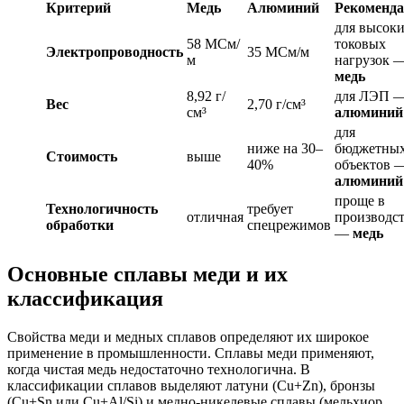
Критерий
Медь
Алюминий
Рекоменд
для высок
58 МСм/
токовых
Электропроводность
35 МСм/м
м
нагрузок 
медь
8,92 г/
для ЛЭП 
Вес
2,70 г/см³
см³
алюминий
для
ниже на 30–
бюджетны
Стоимость
выше
40%
объектов 
алюминий
проще в
Технологичность
требует
отличная
производс
обработки
спецрежимов
—
медь
Основные сплавы меди и их
классификация
Свойства меди и медных сплавов определяют их широкое
применение в промышленности. Сплавы меди применяют,
когда чистая медь недостаточно технологична. В
классификации сплавов выделяют латуни (Cu+Zn), бронзы
(Cu+Sn или Cu+Al/Si) и медно-никелевые сплавы (мельхиор,