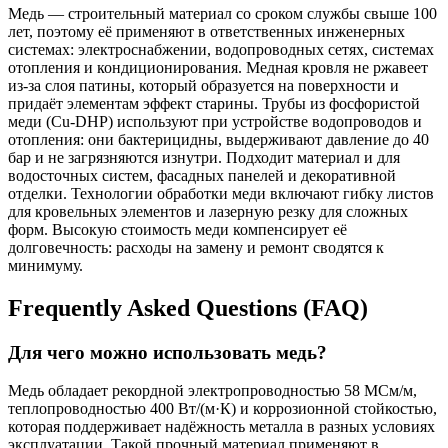
Медь — строительный материал со сроком службы свыше 100
лет, поэтому её применяют в ответственных инженерных
системах: электроснабжении, водопроводных сетях, системах
отопления и кондиционирования. Медная кровля не ржавеет
из-за слоя патины, который образуется на поверхности и
придаёт элементам эффект старины. Трубы из фосфористой
меди (Cu-DHP) используют при устройстве водопроводов и
отопления: они бактерицидны, выдерживают давление до 40
бар и не загрязняются изнутри. Подходит материал и для
водосточных систем, фасадных панелей и декоративной
отделки. Технологии обработки меди включают гибку листов
для кровельных элементов и лазерную резку для сложных
форм. Высокую стоимость меди компенсирует её
долговечность: расходы на замену и ремонт сводятся к
минимуму.
Frequently Asked Questions (FAQ)
Для чего можно использовать медь?
Медь обладает рекордной электропроводностью 58 МСм/м,
теплопроводностью 400 Вт/(м·К) и коррозионной стойкостью,
которая поддерживает надёжность металла в разных условиях
эксплуатации. Такой прочный материал применяют в