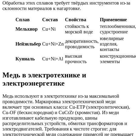
Обработка этих сплавов требует твёрдых инструментов из-за
склонности материалов к нагартовке.
Сплав
Состав
Свойства
Применение
стойкость к
теплообменники
Мельхиор
Cu+Ni
морской воде
судостроение
ювелирные
декоративность,
Нейзильбер
Cu+Ni+Zn
изделия,
проводимость
контакты
высокая
конструкционны
Куниаль
Cu+Ni+Al
прочность
элементы
Медь в электротехнике и
электроэнергетике
Медь используют в электротехнике из-за максимальной
проводимости. Маркировка электротехнической меди
включает три основных класса: Cu-ETP (электролитическая),
Cu-OF (бескислородная) и CuCrZr (хромистая). Из меди
изготавливают кабельную продукцию, шины
распределительных устройств, обмотки трансформаторов и
электродвигателей. Требования к чистоте строгие: для
электротехнической меди содержание примесей не превышает