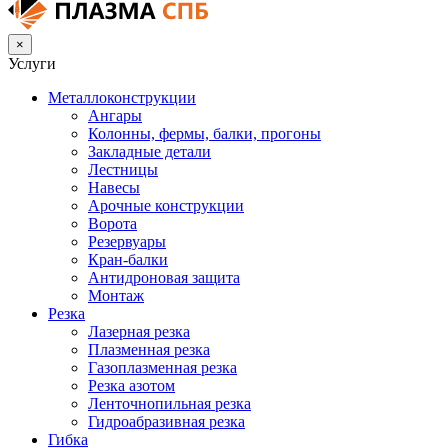
×
Услуги
Металлоконструкции
Ангары
Колонны, фермы, балки, прогоны
Закладные детали
Лестницы
Навесы
Арочные конструкции
Ворота
Резервуары
Кран-балки
Антидроновая защита
Монтаж
Резка
Лазерная резка
Плазменная резка
Газоплазменная резка
Резка азотом
Ленточнопильная резка
Гидроабразивная резка
Гибка