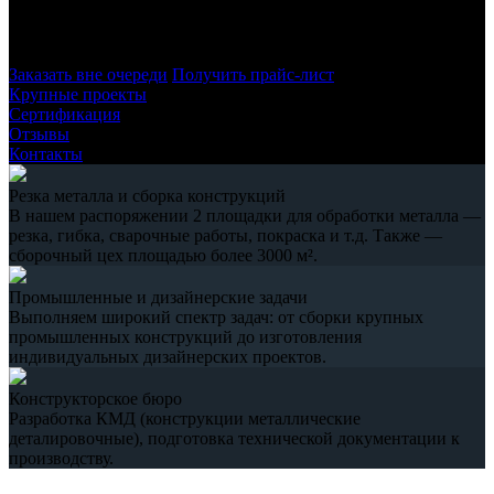
кессонов и септиков с учётом назначения, объёма, условий
использования и индивидуальных пожеланий заказчиков.
Заказать вне очереди
Получить прайс-лист
Крупные проекты
Сертификация
Отзывы
Контакты
Резка металла и сборка конструкций
В нашем распоряжении 2 площадки для обработки металла —
резка, гибка, сварочные работы, покраска и т.д. Также —
сборочный цех площадью более 3000 м².
Промышленные и дизайнерские задачи
Выполняем широкий спектр задач: от сборки крупных
промышленных конструкций до изготовления
индивидуальных дизайнерских проектов.
Конструкторское бюро
Разработка КМД (конструкции металлические
деталировочные), подготовка технической документации к
производству.