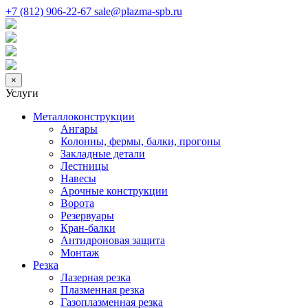
+7 (812) 906-22-67
sale@plazma-spb.ru
×
Услуги
Металлоконструкции
Ангары
Колонны, фермы, балки, прогоны
Закладные детали
Лестницы
Навесы
Арочные конструкции
Ворота
Резервуары
Кран-балки
Антидроновая защита
Монтаж
Резка
Лазерная резка
Плазменная резка
Газоплазменная резка