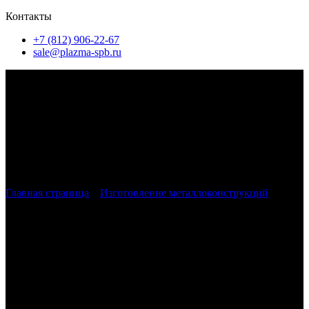
Контакты
+7 (812) 906-22-67
sale@plazma-spb.ru
Главная страница
»
Изготовление металлоконструкций
»
Металлические резервуары
Изготовление металлических
резервуаров
в Санкт-Петербурге и ЛО
Наша компания изготавливает металлические ёмкости для
частных и коммерческих объектов в Санкт-Петербурге и
Ленинградской области. Мы разрабатываем конструкции