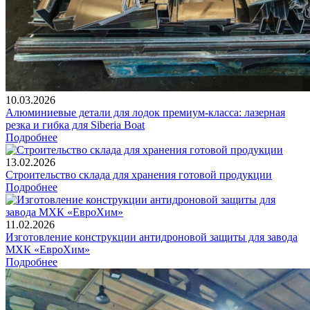
10.03.2026
Алюминиевые детали для лодок премиум-класса: лазерная
резка и гибка для Siberia Boat
Подробнее
13.02.2026
Строительство склада для хранения готовой продукции
Подробнее
11.02.2026
Изготовление конструкции антидроновой защиты для завода
МХК «ЕвроХим»
Подробнее