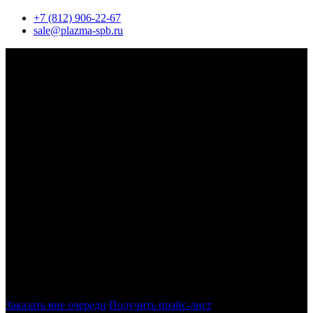
+7 (812) 906-22-67
sale@plazma-spb.ru
Плазменная резка металла
Комплексная работа по резке и обработке металла от раскроя
до готового продукта.
Производство металлоконструкций по индивидуальным
проектам и чертежам заказчика.
ВИК. СРО. УЗК
Заказать вне очереди
Получить прайс-лист