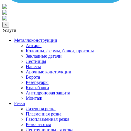
×
Услуги
Металлоконструкции
Ангары
Колонны, фермы, балки, прогоны
Закладные детали
Лестницы
Навесы
Арочные конструкции
Ворота
Резервуары
Кран-балки
Антидроновая защита
Монтаж
Резка
Лазерная резка
Плазменная резка
Газоплазменная резка
Резка азотом
Ленточнопильная резка