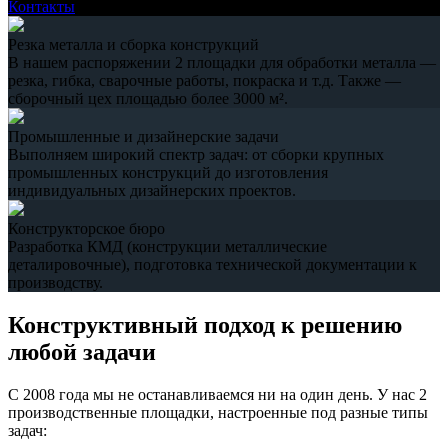
Контакты
Резка металла и сборка конструкций
В нашем распоряжении 2 площадки для обработки металла —
резка, гибка, сварочные работы, покраска и т.д. Также —
сборочный цех площадью более 3000 м².
Промышленные и дизайнерские задачи
Выполняем широкий спектр задач: от сборки крупных
промышленных конструкций до изготовления
индивидуальных дизайнерских проектов.
Конструкторское бюро
Разработка КМД (конструкции металлические
деталировочные), подготовка технической документации к
производству.
Конструктивный подход к решению
любой задачи
С 2008 года мы не останавливаемся ни на один день. У нас 2
производственные площадки, настроенные под разные типы
задач: