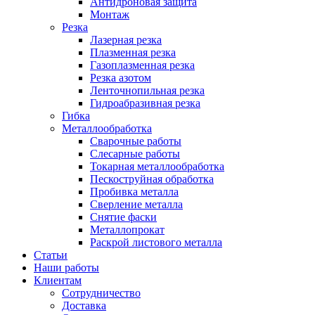
Антидроновая защита
Монтаж
Резка
Лазерная резка
Плазменная резка
Газоплазменная резка
Резка азотом
Ленточнопильная резка
Гидроабразивная резка
Гибка
Металлообработка
Сварочные работы
Слесарные работы
Токарная металлообработка
Пескоструйная обработка
Пробивка металла
Сверление металла
Снятие фаски
Металлопрокат
Раскрой листового металла
Статьи
Наши работы
Клиентам
Сотрудничество
Доставка