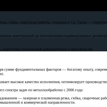
ка, гибка, сварочные работы, покраска и т.д. Также — сборочн
ленных конструкций до изготовления индивидуальных дизайнер
 подготовка технической документации к производству.
аря сумме фундаментальных факторов — богатому опыту, совре
ах.
живает высокое качество исполнения, оптимизирует производст
спектра задач по металлообработке с 2006 года:
ованием — лазерная и плазменная резка, гибка, сварочные раб
омышленной и коммерческой направленности.