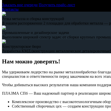
Заказать вне очереди
Получить прайс-лист
Контакты
Резка металла и сборка конструкций
В нашем распоряжении 2 площадки для обработки металла — рез
Промышленные и дизайнерские задачи
Выполняем широкий спектр задач: от сборки крупных промыш
Конструкторское бюро
Разработка КМД (конструкции металлические деталировочные),
Нам можно доверять!
Мы удерживаем лидерство на рынке металлообработки благод
специалистов и ответственности перед заказчиком на всех этап
Чтобы добиваться высоких результатов наша компания поддер
ПЛАЗМА СПб — Ваш надежный партнер в реализации широкого 
Комплексное производство с высокотехнологичным оборуд
Собственный сборочных цех — создаем конструкции пр