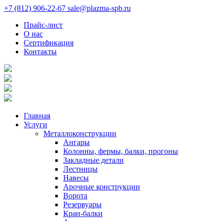
+7 (812) 906-22-67
sale@plazma-spb.ru
Прайс-лист
О нас
Сертификация
Контакты
Главная
Услуги
Металлоконструкции
Ангары
Колонны, фермы, балки, прогоны
Закладные детали
Лестницы
Навесы
Арочные конструкции
Ворота
Резервуары
Кран-балки