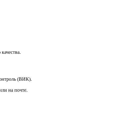
качества.
онтроль (ВИК).
или на почте.