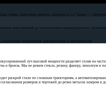
ка, гибка, сварочные работы, покраска и т.д. Также — сборочн
ленных конструкций до изготовления индивидуальных дизайнер
 подготовка технической документации к производству.
фокусированный луч высокой мощности разделяет сплав на части
нь и бронза. Мы не режем стекло, резину, фанеру, линолеум и 
одит раскрой стали по сложным траекториям, а автоматизирован
огласования размеров и чертежей до резки металла лазером и до