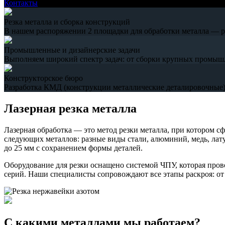
Контакты
Резка металла и сборка конструкций
В нашем распоряжении 2 площадки для обработки металла — рез
Промышленные и дизайнерские задачи
Выполняем широкий спектр задач: от сборки крупных промыш
Конструкторское бюро
Разработка КМД (конструкции металлические деталировочные),
Лазерная резка металла
Лазерная обработка — это метод резки металла, при котором с
следующих металлов: разные виды стали, алюминий, медь, лату
до 25 мм с сохранением формы деталей.
Оборудование для резки оснащено системой ЧПУ, которая пров
серий. Наши специалисты сопровождают все этапы раскроя: от с
С какими металлами мы работаем?