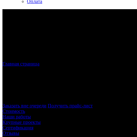
Оплата
Главная страница
»
Лазерная резка металла в СПБ
Лазерная резка металла
в Санкт-Петерб
Наша компания осуществляет лазерную резку в Санкт-Петербур
полное соответствие требованиям заказчика – как по размерам, 
Заказать вне очереди
Получить прайс-лист
Стоимость
Наши работы
Крупные проекты
Сертификация
Отзывы