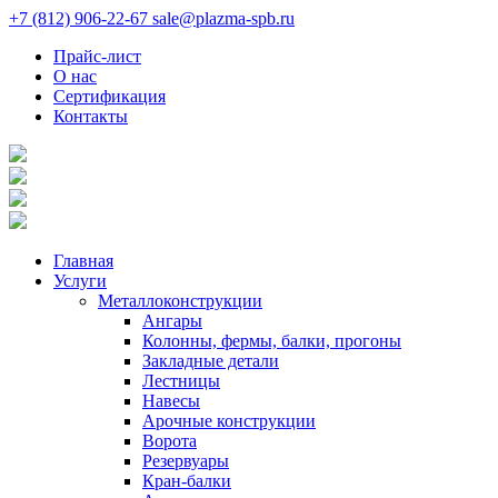
+7 (812) 906-22-67
sale@plazma-spb.ru
Прайс-лист
О нас
Сертификация
Контакты
Главная
Услуги
Металлоконструкции
Ангары
Колонны, фермы, балки, прогоны
Закладные детали
Лестницы
Навесы
Арочные конструкции
Ворота
Резервуары
Кран-балки