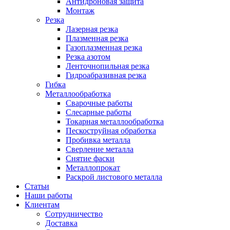
Антидроновая защита
Монтаж
Резка
Лазерная резка
Плазменная резка
Газоплазменная резка
Резка азотом
Ленточнопильная резка
Гидроабразивная резка
Гибка
Металлообработка
Сварочные работы
Слесарные работы
Токарная металлообработка
Пескоструйная обработка
Пробивка металла
Сверление металла
Снятие фаски
Металлопрокат
Раскрой листового металла
Статьи
Наши работы
Клиентам
Сотрудничество
Доставка