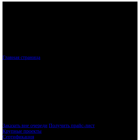
Главная страница
»
Лазерная резка углеродистой
(легированной) стали по низкой цене в Санкт-Петербурге
Лазерная резка
углеродистой стали
в
Санкт-Петербурге и ЛО
Оказываем услуги по резке стальных листов. Технологичный
способ раскроя при помощи лазерного резака. Быстрое и
качественное изготовление деталей любых размеров и форм
по максимально демократичным ценам.
Заказать вне очереди
Получить прайс-лист
Крупные проекты
Сертификация