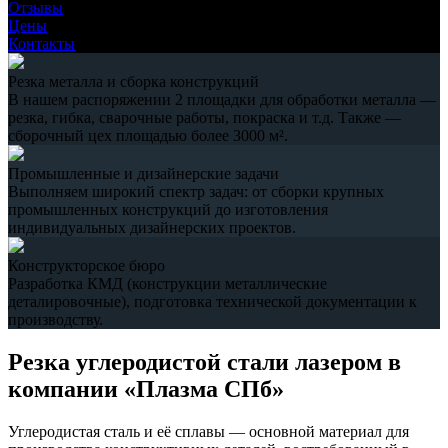
Отзывы
Цены
Контакты
Резка металла и сборка конструкций
В нашем распоряжении 2 площадки для обработки металла —
резка, гибка, сварочные работы, покраска и т.д. Также —
сборочный цех площадью более 3000 м².
Промышленные и дизайнерские задачи
Выполняем широкий спектр задач: от сборки крупных
промышленных конструкций до изготовления
индивидуальных дизайнерских проектов.
Конструкторское бюро
Разработка КМД (конструкции металлические
деталировочные), подготовка технической документации к
производству.
Резка углеродистой стали лазером в
компании «Плазма СПб»
Углеродистая сталь и её сплавы — основной материал для