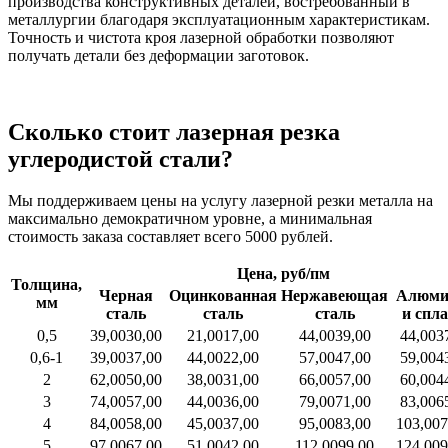
производства конструктивных деталей, востребованный в
металлургии благодаря эксплуатационным характеристикам.
Точность и чистота кроя лазерной обработки позволяют
получать детали без деформации заготовок.
Сколько стоит лазерная резка
углеродистой стали?
Мы поддерживаем цены на услугу лазерной резки металла на
максимально демократичном уровне, а минимальная
стоимость заказа составляет всего 5000 рублей.
Цена, руб/пм
Толщина,
Черная
Оцинкованная
Нержавеющая
Алюми
мм
сталь
сталь
сталь
и спл
0,5
39,00
30,00
21,00
17,00
44,00
39,00
44,00
3
0,6-1
39,00
37,00
44,00
22,00
57,00
47,00
59,00
4
2
62,00
50,00
38,00
31,00
66,00
57,00
60,00
4
3
74,00
57,00
44,00
36,00
79,00
71,00
83,00
6
4
84,00
58,00
45,00
37,00
95,00
83,00
103,00
7
5
97,00
67,00
51,00
42,00
112,00
99,00
124,00
9