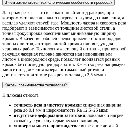
В чём заключаются технологические особенности процесса?
Лазерная резка — это высокоточный метод раскроя, при
котором материал локально нагревают лучом до плавления, а
расплав удаляют струей газа. Мощность лазера и скорость реза
подбирают в зависимости от толщины листовой стали, а
точная фокусировка обеспечивает минимальную ширину
кромки. В качестве рабочей среды применяют кислород для
толстых листов, азот для чистой кромки или воздух для
черновых работ. Технология «летающей оптики», при которой
режущая лазерная головка движется над неподвижным
листом в кислородной среде, позволяет добиваться ровных
кромок без последующей доработки. Качество реза напрямую
зависит от движения лазера: оптимальный результат
достигается при темпе раскроя металла до 2,5 м/мин.
Каковы преимущества технологии?
К плюсам относят:
точность реза и чистоту кромки
: сниженная ширина
реза до 0,1 мм и шероховатость Ra 12,5–25 мкм;
отсутствие деформации заготовки
: локальный нагрев
создаёт узкую зону термического влияния;
универсальность производства
: вырезание деталей