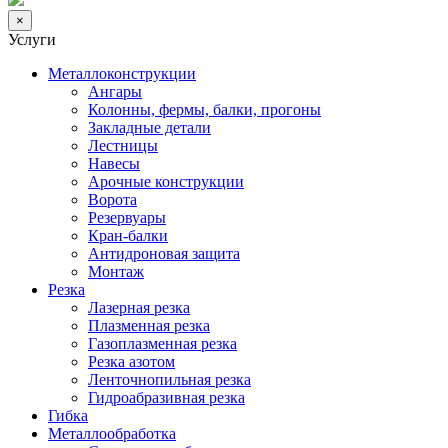
×
Услуги
Металлоконструкции
Ангары
Колонны, фермы, балки, прогоны
Закладные детали
Лестницы
Навесы
Арочные конструкции
Ворота
Резервуары
Кран-балки
Антидроновая защита
Монтаж
Резка
Лазерная резка
Плазменная резка
Газоплазменная резка
Резка азотом
Ленточнопильная резка
Гидроабразивная резка
Гибка
Металлообработка