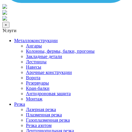
×
Услуги
Металлоконструкции
Ангары
Колонны, фермы, балки, прогоны
Закладные детали
Лестницы
Навесы
Арочные конструкции
Ворота
Резервуары
Кран-балки
Антидроновая защита
Монтаж
Резка
Лазерная резка
Плазменная резка
Газоплазменная резка
Резка азотом
Ленточнопильная резка