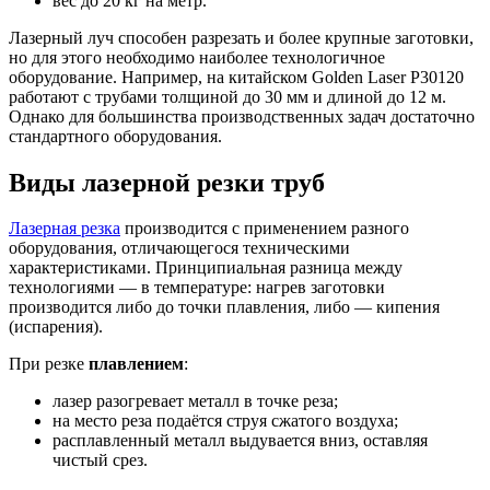
вес до 20 кг на метр.
Лазерный луч способен разрезать и более крупные заготовки,
но для этого необходимо наиболее технологичное
оборудование. Например, на китайском Golden Laser P30120
работают с трубами толщиной до 30 мм и длиной до 12 м.
Однако для большинства производственных задач достаточно
стандартного оборудования.
Виды лазерной резки труб
Лазерная резка
производится с применением разного
оборудования, отличающегося техническими
характеристиками. Принципиальная разница между
технологиями — в температуре: нагрев заготовки
производится либо до точки плавления, либо — кипения
(испарения).
При резке
плавлением
:
лазер разогревает металл в точке реза;
на место реза подаётся струя сжатого воздуха;
расплавленный металл выдувается вниз, оставляя
чистый срез.