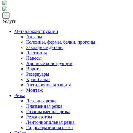
×
Услуги
Металлоконструкции
Ангары
Колонны, фермы, балки, прогоны
Закладные детали
Лестницы
Навесы
Арочные конструкции
Ворота
Резервуары
Кран-балки
Антидроновая защита
Монтаж
Резка
Лазерная резка
Плазменная резка
Газоплазменная резка
Резка азотом
Ленточнопильная резка
Гидроабразивная резка
Гибка