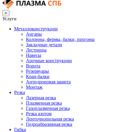
×
Услуги
Металлоконструкции
Ангары
Колонны, фермы, балки, прогоны
Закладные детали
Лестницы
Навесы
Арочные конструкции
Ворота
Резервуары
Кран-балки
Антидроновая защита
Монтаж
Резка
Лазерная резка
Плазменная резка
Газоплазменная резка
Резка азотом
Ленточнопильная резка
Гидроабразивная резка
Гибка