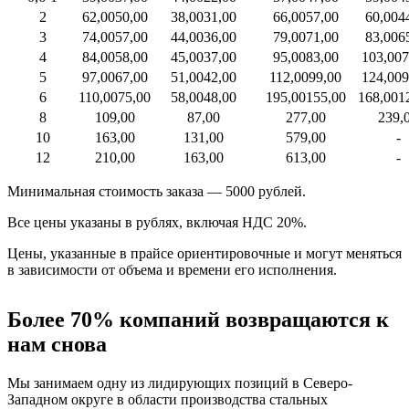
2
62,00
50,00
38,00
31,00
66,00
57,00
60,00
4
3
74,00
57,00
44,00
36,00
79,00
71,00
83,00
6
4
84,00
58,00
45,00
37,00
95,00
83,00
103,00
7
5
97,00
67,00
51,00
42,00
112,00
99,00
124,00
9
6
110,00
75,00
58,00
48,00
195,00
155,00
168,00
1
8
109,00
87,00
277,00
239,
10
163,00
131,00
579,00
-
12
210,00
163,00
613,00
-
Минимальная стоимость заказа — 5000 рублей.
Все цены указаны в рублях, включая НДС 20%.
Цены, указанные в прайсе ориентировочные и могут меняться
в зависимости от объема и времени его исполнения.
Более 70% компаний возвращаются к
нам снова
Мы занимаем одну из лидирующих позиций в Северо-
Западном округе в области производства стальных