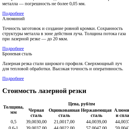
металла — погрешность не более 0,05 мм.
Подробнее
Алюминий
Точность заготовок и создание ровной кромки. Сохранность
структуры металла в зоне действия луча. Толщина потока газа
при лазерной резке — до 20 мкм.
Подробнее
Броневая сталь
Лазерная резка стали широкого профиля. Сверхмощный луч
для тепловой обработки. Высокая точность и оперативность.
Подробнее
Стоимость лазерной резки
Цена, руб/пм
Толщина,
Черная
Оцинкованная
Нержавеющая
Алюми
мм
сталь
сталь
сталь
и спл
0,5
39,00
30,00
21,00
17,00
44,00
39,00
44,00
3
0,6-1
39,00
37,00
44,00
22,00
57,00
47,00
59,00
4