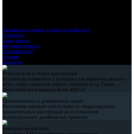
Петербурге, работая с листовым металлом. Для производства
работ используется высокотехнологичное оборудование,
обеспечивающее полное соответствие требованиям заказчика
– как по размерам, так и по качеству изделий.
Заказать вне очереди
Получить прайс-лист
Стоимость
Наши работы
Крупные проекты
Сертификация
Отзывы
Контакты
Резка металла и сборка конструкций
В нашем распоряжении 2 площадки для обработки металла —
резка, гибка, сварочные работы, покраска и т.д. Также —
сборочный цех площадью более 3000 м².
Промышленные и дизайнерские задачи
Выполняем широкий спектр задач: от сборки крупных
промышленных конструкций до изготовления
индивидуальных дизайнерских проектов.
Конструкторское бюро
Разработка КМД (конструкции металлические