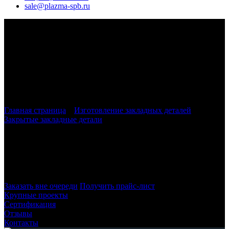
sale@plazma-spb.ru
Главная страница
»
Изготовление закладных деталей
»
Закрытые закладные детали
»
Закладные изделия по серии
1.400-15 МН 218 — МН 222
Закладные детали
1.400-15 МН 218 -
МН 222
в Санкт-Петербурге и ЛО
Заказать вне очереди
Получить прайс-лист
Крупные проекты
Сертификация
Отзывы
Контакты