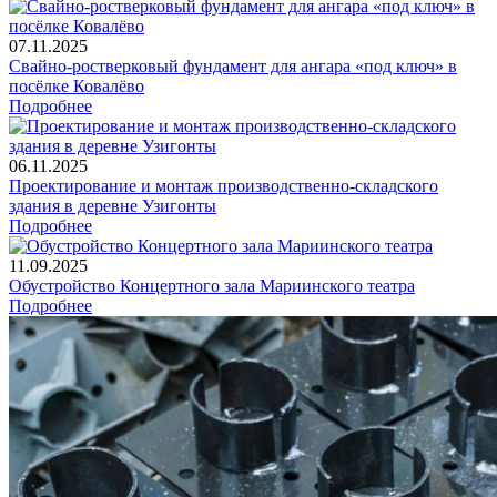
07.11.2025
Свайно-ростверковый фундамент для ангара «под ключ» в
посёлке Ковалёво
Подробнее
06.11.2025
Проектирование и монтаж производственно-складского
здания в деревне Узигонты
Подробнее
11.09.2025
Обустройство Концертного зала Мариинского театра
Подробнее