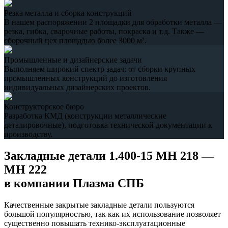
Резка металла и сборка конструкций
В нашем распоряжении 2 площадки для обработки металла —
резка, гибка, сварочные работы, покраска и т.д. Также —
сборочный цех площадью более 3000 м².
Промышленные и дизайнерские задачи
Выполняем широкий спектр задач: от сборки крупных
промышленных конструкций до изготовления
индивидуальных дизайнерских проектов.
Конструкторское бюро
Разработка КМД (конструкции металлические
деталировочные), подготовка технической документации к
производству.
Закладные детали 1.400-15 МН 218 —
МН 222
в компании Плазма СПБ
Качественные закрытые закладные детали пользуются
большой популярностью, так как их использование позволяет
существенно повышать технико-эксплуатационные