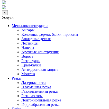
×
Услуги
Металлоконструкции
Ангары
Колонны, фермы, балки, прогоны
Закладные детали
Лестницы
Навесы
Арочные конструкции
Ворота
Резервуары
Кран-балки
Антидроновая защита
Монтаж
Резка
Лазерная резка
Плазменная резка
Газоплазменная резка
Резка азотом
Ленточнопильная резка
Гидроабразивная резка
Гибка