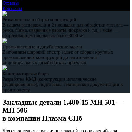
Отзывы
Контакты
Резка металла и сборка конструкций
В нашем распоряжении 2 площадки для обработки металла —
резка, гибка, сварочные работы, покраска и т.д. Также —
сборочный цех площадью более 3000 м².
Промышленные и дизайнерские задачи
Выполняем широкий спектр задач: от сборки крупных
промышленных конструкций до изготовления
индивидуальных дизайнерских проектов.
Конструкторское бюро
Разработка КМД (конструкции металлические
деталировочные), подготовка технической документации к
производству.
Закладные детали 1.400-15 МН 501 —
МН 506
в компании Плазма СПб
Для строительства различных зданий и сооружений, для