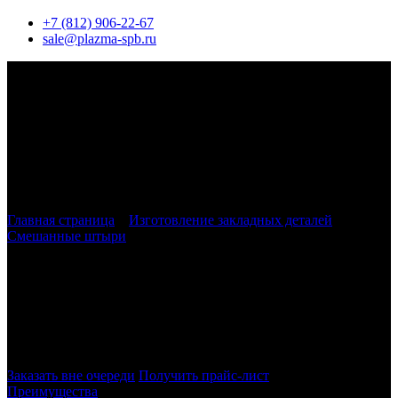
+7 (812) 906-22-67
sale@plazma-spb.ru
Главная страница
»
Изготовление закладных деталей
»
Смешанные штыри
»
Закладные изделия по серии 1.400-15
МН 501 — МН 506
Закладные детали 1.400-15 МН 501 -
МН 506
в Санкт-Петербурге и ЛО
Заказать вне очереди
Получить прайс-лист
Преимущества