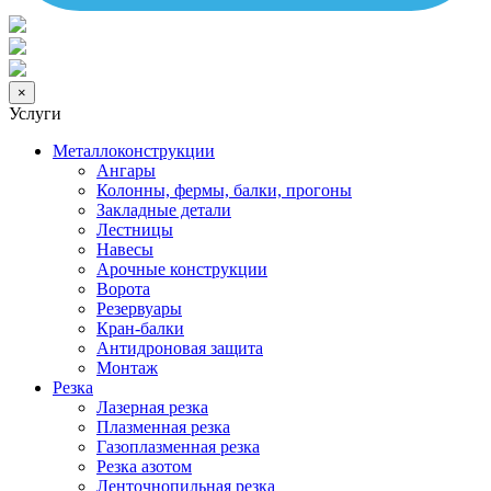
×
Услуги
Металлоконструкции
Ангары
Колонны, фермы, балки, прогоны
Закладные детали
Лестницы
Навесы
Арочные конструкции
Ворота
Резервуары
Кран-балки
Антидроновая защита
Монтаж
Резка
Лазерная резка
Плазменная резка
Газоплазменная резка
Резка азотом
Ленточнопильная резка