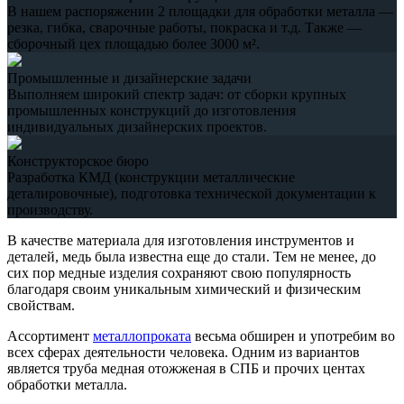
В нашем распоряжении 2 площадки для обработки металла —
резка, гибка, сварочные работы, покраска и т.д. Также —
сборочный цех площадью более 3000 м².
Промышленные и дизайнерские задачи
Выполняем широкий спектр задач: от сборки крупных
промышленных конструкций до изготовления
индивидуальных дизайнерских проектов.
Конструкторское бюро
Разработка КМД (конструкции металлические
деталировочные), подготовка технической документации к
производству.
В качестве материала для изготовления инструментов и
деталей, медь была известна еще до стали. Тем не менее, до
сих пор медные изделия сохраняют свою популярность
благодаря своим уникальным химический и физическим
свойствам.
Ассортимент
металлопроката
весьма обширен и употребим во
всех сферах деятельности человека. Одним из вариантов
является труба медная отожженая в СПБ и прочих центах
обработки металла.