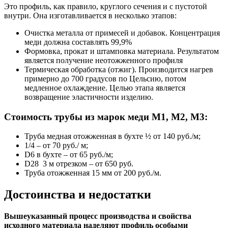
Это профиль, как правило, круглого сечения и с пустотой
внутри. Она изготавливается в несколько этапов:
Очистка металла от примесей и добавок. Концентрация
меди должна составлять 99,9%
Формовка, прокат и штамповка материала. Результатом
является получение неотожженного профиля
Термическая обработка (отжиг). Производится нагрев
примерно до 700 градусов по Цельсию, потом
медленное охлаждение. Целью этапа является
возвращение эластичности изделию.
Стоимость трубы из марок меди М1, М2, М3:
Труба медная отожженная в бухте ½ от 140 руб./м;
1/4 – от 70 руб./ м;
D6 в бухте – от 65 руб./м;
D28 3 м отрезком – от 650 руб.
Труба отожженная 15 мм от 200 руб./м.
Достоинства и недостатки
Вышеуказанный процесс производства и свойства
исходного материала наделяют профиль особыми