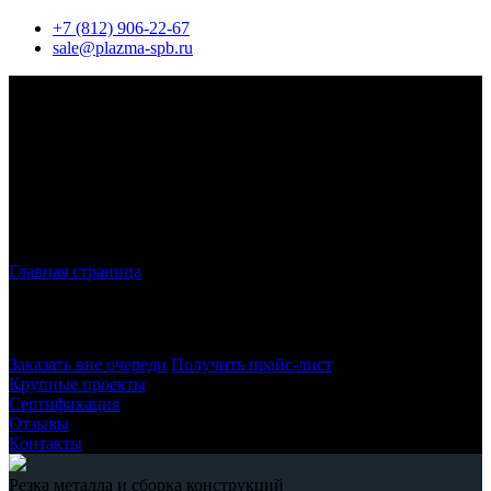
+7 (812) 906-22-67
sale@plazma-spb.ru
Главная страница
»
Труба медная отоженная
Труба медная отоженная
Заказать вне очереди
Получить прайс-лист
Крупные проекты
Сертификация
Отзывы
Контакты
Резка металла и сборка конструкций