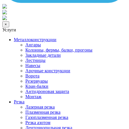
×
Услуги
Металлоконструкции
Ангары
Колонны, фермы, балки, прогоны
Закладные детали
Лестницы
Навесы
Арочные конструкции
Ворота
Резервуары
Кран-балки
Антидроновая защита
Монтаж
Резка
Лазерная резка
Плазменная резка
Газоплазменная резка
Резка азотом
Ленточнопильная резка