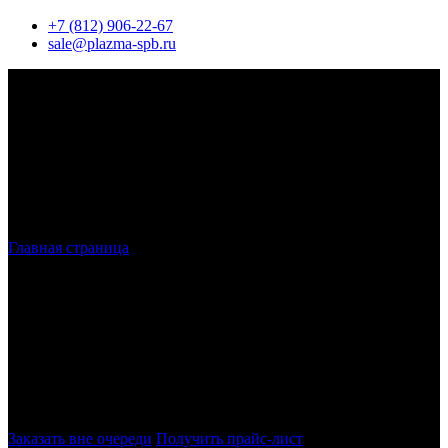
+7 (812) 906-22-67
sale@plazma-spb.ru
Главная страница
»
Плазменная маркировка и разметка
Плазменная
маркировка и разметка
Маркировка и разметка на плазменном станке для разметки
мест сгиба и технологических отверстий.
Идентификационные номера деталей. Линии для обозначения
сварных швов и точек изгиба. Углубления для сверления
отверстий.
Заказать вне очереди
Получить прайс-лист