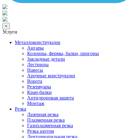
×
Услуги
Металлоконструкции
Ангары
Колонны, фермы, балки, прогоны
Закладные детали
Лестницы
Навесы
Арочные конструкции
Ворота
Резервуары
Кран-балки
Антидроновая защита
Монтаж
Резка
Лазерная резка
Плазменная резка
Газоплазменная резка
Резка азотом
Ленточнопильная резка