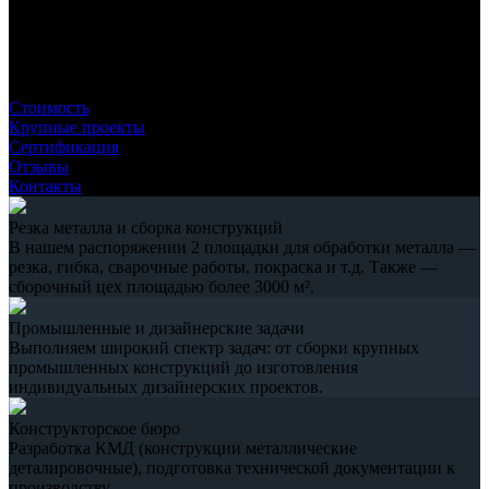
Комплексная работа по резке и обработке металла от раскроя
до готового продукта.
Производство металлоконструкций по индивидуальным
проектам и чертежам заказчика.
ВИК. СРО. УЗК
Стоимость
Крупные проекты
Сертификация
Отзывы
Контакты
Резка металла и сборка конструкций
В нашем распоряжении 2 площадки для обработки металла —
резка, гибка, сварочные работы, покраска и т.д. Также —
сборочный цех площадью более 3000 м².
Промышленные и дизайнерские задачи
Выполняем широкий спектр задач: от сборки крупных
промышленных конструкций до изготовления
индивидуальных дизайнерских проектов.
Конструкторское бюро
Разработка КМД (конструкции металлические
деталировочные), подготовка технической документации к
производству.