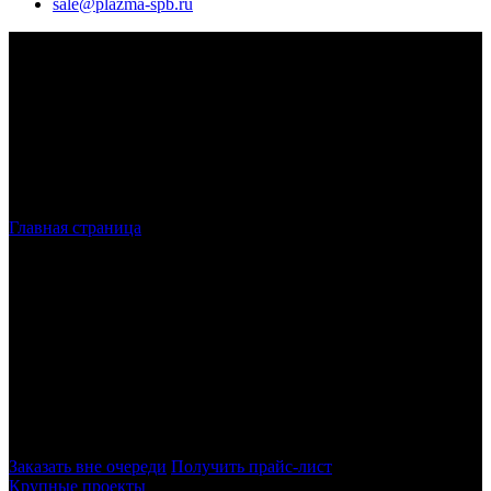
sale@plazma-spb.ru
Главная страница
»
Лазерная резка титана по низкой цене в
Санкт-Петербурге
Лазерная резка
титана
в Санкт-
Петербурге и ЛО
Наша компания предоставляет услуги по лазерной резке
титана. Высокоточный раскрой без деформаций материала с
применением современного оборудования. Программное
управление и минимальный расход материала.
Заказать вне очереди
Получить прайс-лист
Крупные проекты