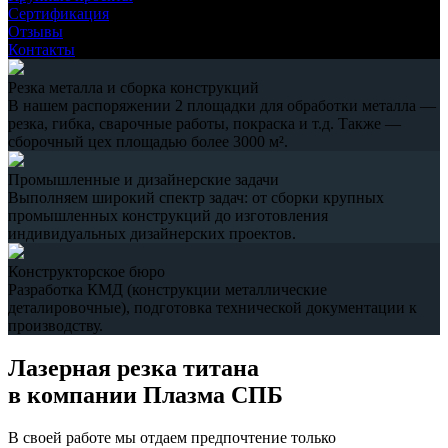
Сертификация
Отзывы
Контакты
Резка металла и сборка конструкций
В нашем распоряжении 2 площадки для обработки металла —
резка, гибка, сварочные работы, покраска и т.д. Также —
сборочный цех площадью более 3000 м².
Промышленные и дизайнерские задачи
Выполняем широкий спектр задач: от сборки крупных
промышленных конструкций до изготовления
индивидуальных дизайнерских проектов.
Конструкторское бюро
Разработка КМД (конструкции металлические
деталировочные), подготовка технической документации к
производству.
Лазерная резка титана
в компании Плазма СПБ
В своей работе мы отдаем предпочтение только