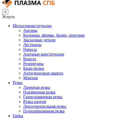
×
Услуги
Металлоконструкции
Ангары
Колонны, фермы, балки, прогоны
Закладные детали
Лестницы
Навесы
Арочные конструкции
Ворота
Резервуары
Кран-балки
Антидроновая защита
Монтаж
Резка
Лазерная резка
Плазменная резка
Газоплазменная резка
Резка азотом
Ленточнопильная резка
Гидроабразивная резка
Гибка