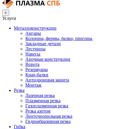
×
Услуги
Металлоконструкции
Ангары
Колонны, фермы, балки, прогоны
Закладные детали
Лестницы
Навесы
Арочные конструкции
Ворота
Резервуары
Кран-балки
Антидроновая защита
Монтаж
Резка
Лазерная резка
Плазменная резка
Газоплазменная резка
Резка азотом
Ленточнопильная резка
Гидроабразивная резка
Гибка