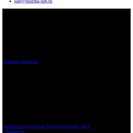
sale@plazma-spb.ru
Главная страница
»
Лазерная резка металла в СПБ
Лазерная резка металла
в Санкт-
Петербурге и ЛО
Наша компания осуществляет лазерную резку в Санкт-
Петербурге, работая с листовым металлом. Для производства
работ используется высокотехнологичное оборудование,
обеспечивающее полное соответствие требованиям заказчика
– как по размерам, так и по качеству изделий.
Заказать вне очереди
Получить прайс-лист
Стоимость