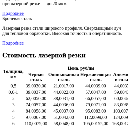
при лазерной резке — до 20 мкм.
Подробнее
Броневая сталь
Лазерная резка стали широкого профиля. Сверхмощный луч
для тепловой обработки. Высокая точность и оперативность.
Подробнее
Стоимость лазерной резки
Цена, руб/пм
Толщина,
Черная
Оцинкованная
Нержавеющая
Алюми
мм
сталь
сталь
сталь
и спл
0,5
39,00
30,00
21,00
17,00
44,00
39,00
44,00
3
0,6-1
39,00
37,00
44,00
22,00
57,00
47,00
59,00
4
2
62,00
50,00
38,00
31,00
66,00
57,00
60,00
4
3
74,00
57,00
44,00
36,00
79,00
71,00
83,00
6
4
84,00
58,00
45,00
37,00
95,00
83,00
103,00
7
5
97,00
67,00
51,00
42,00
112,00
99,00
124,00
9
6
110,00
75,00
58,00
48,00
195,00
155,00
168,00
1