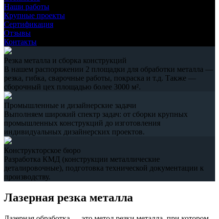
Наши работы
Крупные проекты
Сертификация
Отзывы
Контакты
Резка металла и сборка конструкций
В нашем распоряжении 2 площадки для обработки металла —
резка, гибка, сварочные работы, покраска и т.д. Также —
сборочный цех площадью более 3000 м².
Промышленные и дизайнерские задачи
Выполняем широкий спектр задач: от сборки крупных
промышленных конструкций до изготовления
индивидуальных дизайнерских проектов.
Конструкторское бюро
Разработка КМД (конструкции металлические
деталировочные), подготовка технической документации к
производству.
Лазерная резка металла
Лазерная обработка — это метод резки металла, при котором