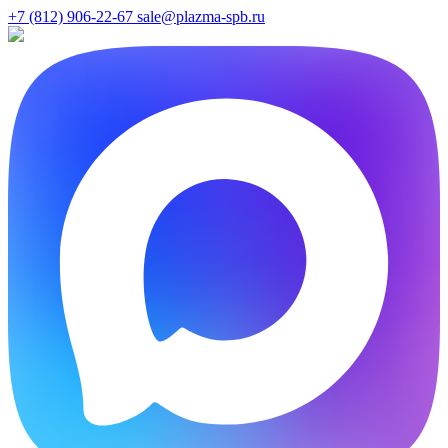
+7 (812) 906-22-67
sale@plazma-spb.ru