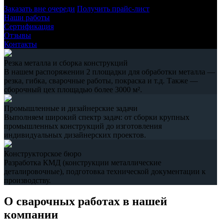
Заказать вне очереди
Получить прайс-лист
Наши работы
Сертификация
Отзывы
Контакты
Резка металла и сборка конструкций
В нашем распоряжении 2 площадки для обработки металла —
резка, гибка, сварочные работы, покраска и т.д. Также —
сборочный цех площадью более 3000 м².
Промышленные и дизайнерские задачи
Выполняем широкий спектр задач: от сборки крупных
промышленных конструкций до изготовления
индивидуальных дизайнерских проектов.
Конструкторское бюро
Разработка КМД (конструкции металлические
деталировочные), подготовка технической документации к
производству.
О сварочных работах в нашей
компании