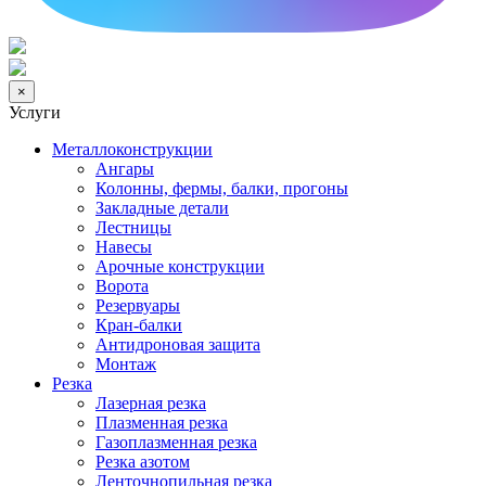
×
Услуги
Металлоконструкции
Ангары
Колонны, фермы, балки, прогоны
Закладные детали
Лестницы
Навесы
Арочные конструкции
Ворота
Резервуары
Кран-балки
Антидроновая защита
Монтаж
Резка
Лазерная резка
Плазменная резка
Газоплазменная резка
Резка азотом
Ленточнопильная резка