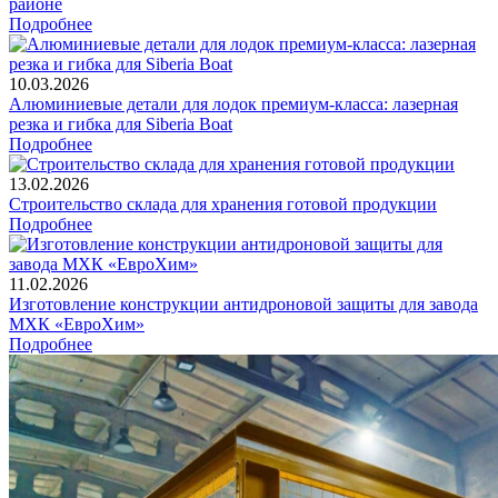
районе
Подробнее
10.03.2026
Алюминиевые детали для лодок премиум-класса: лазерная
резка и гибка для Siberia Boat
Подробнее
13.02.2026
Строительство склада для хранения готовой продукции
Подробнее
11.02.2026
Изготовление конструкции антидроновой защиты для завода
МХК «ЕвроХим»
Подробнее