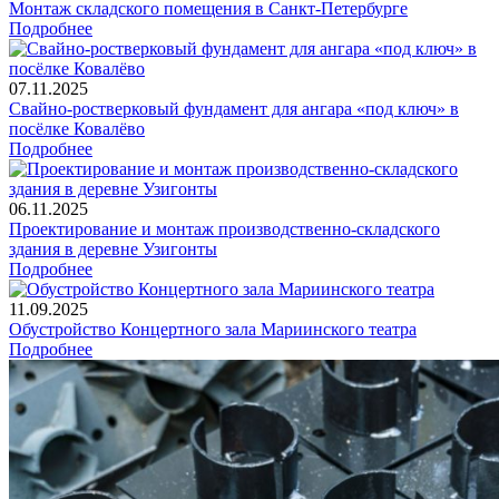
Монтаж складского помещения в Санкт-Петербурге
Подробнее
07.11.2025
Свайно-ростверковый фундамент для ангара «под ключ» в
посёлке Ковалёво
Подробнее
06.11.2025
Проектирование и монтаж производственно-складского
здания в деревне Узигонты
Подробнее
11.09.2025
Обустройство Концертного зала Мариинского театра
Подробнее