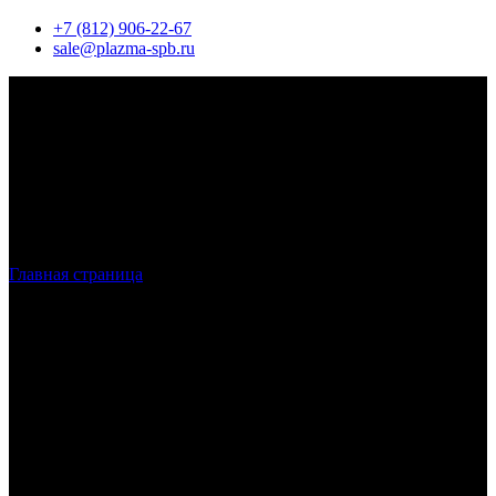
+7 (812) 906-22-67
sale@plazma-spb.ru
Главная страница
»
Сварочные работы
Сварочные работы
любой сложности в
Санкт-Петербурге и ЛО
Наша компания осуществляет сварочные работы любых
объемов и сложности. Квалифицированные специалисты и
современное оборудование позволяют нам предоставлять
широкий спектр услуг по изготовлению, установке или
ремонту металлоконструкций в оперативные сроки.