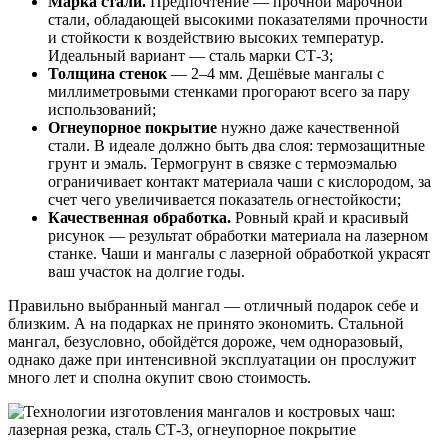
Марка стали.
Предпочтение — прочной марочной
стали, обладающей высокими показателями прочности
и стойкости к воздействию высоких температур.
Идеальный вариант — сталь марки СТ-3;
Толщина стенок
— 2–4 мм. Дешёвые мангалы с
миллиметровыми стенками прогорают всего за пару
использований;
Огнеупорное покрытие
нужно даже качественной
стали. В идеале должно быть два слоя: термозащитные
грунт и эмаль. Термогрунт в связке с термоэмалью
ограничивает контакт материала чаши с кислородом, за
счет чего увеличивается показатель огнестойкости;
Качественная обработка.
Ровный край и красивый
рисунок — результат обработки материала на лазерном
станке. Чаши и мангалы с лазерной обработкой украсят
ваш участок на долгие годы.
Правильно выбранный мангал — отличный подарок себе и
близким. А на подарках не принято экономить. Стальной
мангал, безусловно, обойдётся дороже, чем одноразовый,
однако даже при интенсивной эксплуатации он прослужит
много лет и сполна окупит свою стоимость.