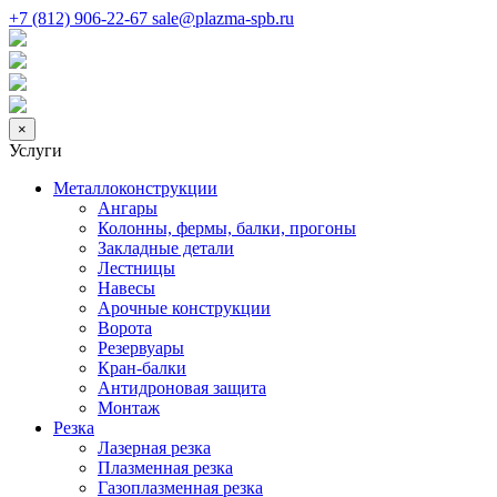
+7 (812) 906-22-67
sale@plazma-spb.ru
×
Услуги
Металлоконструкции
Ангары
Колонны, фермы, балки, прогоны
Закладные детали
Лестницы
Навесы
Арочные конструкции
Ворота
Резервуары
Кран-балки
Антидроновая защита
Монтаж
Резка
Лазерная резка
Плазменная резка
Газоплазменная резка