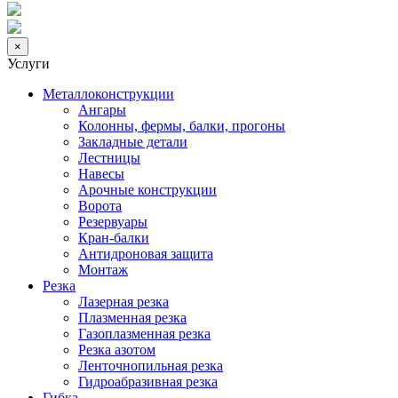
×
Услуги
Металлоконструкции
Ангары
Колонны, фермы, балки, прогоны
Закладные детали
Лестницы
Навесы
Арочные конструкции
Ворота
Резервуары
Кран-балки
Антидроновая защита
Монтаж
Резка
Лазерная резка
Плазменная резка
Газоплазменная резка
Резка азотом
Ленточнопильная резка
Гидроабразивная резка
Гибка