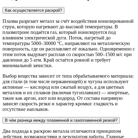
Как осуществляется раскрой?
Плазма разрезает металл за счёт воздействия ионизированной
струи, которую нагревают до высокой температуры. В
плазмотроне подаётся газ, который ионизируется под
влиянием электрической дуги. Поток, нагретый до
температуры 5000–30000 °C, направляют на металлическую
поверхность, где он расплавляет её локально. Одновременно с
этим поток выдувает расплав со скоростью 500–1500 м/с при
давлении до 5 атм. Край остаётся ровной и требует
минимальной зачистки.
Выбор вещества зависит от типа обрабатываемого материала:
для стали (в том числе нержавеющей) и чугуна используют
активные — кислород или сжатый воздух, а для цветных
металлов и их сплавов (включая тугоплавкие) — инертные,
такие как аргон, азот или водород. От состава напрямую
зависят скорость резки и характер кромки: гладкость и
отсутствие наплывов.
В чём разница между плазменной и газопламенной резкой?
Два подхода к раскрою металла отличаются принципом
действия, возможностями и результатом работы. Главные