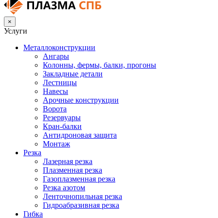
×
Услуги
Металлоконструкции
Ангары
Колонны, фермы, балки, прогоны
Закладные детали
Лестницы
Навесы
Арочные конструкции
Ворота
Резервуары
Кран-балки
Антидроновая защита
Монтаж
Резка
Лазерная резка
Плазменная резка
Газоплазменная резка
Резка азотом
Ленточнопильная резка
Гидроабразивная резка
Гибка