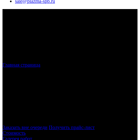
sale@plazma-spb.ru
Главная страница
»
Плазменная резка
Плазменная резка металла
в Санкт-
Петербурге и ЛО
Наша компания предлагает плазменную резку металла в
Санкт-Петербурге. Мы используем высокотехнологичное
оборудование, поэтому обеспечиваем точный и аккуратный
раскрой в короткие сроки независимо от объёма работы.
Заказать вне очереди
Получить прайс-лист
Стоимость
Галерея работ