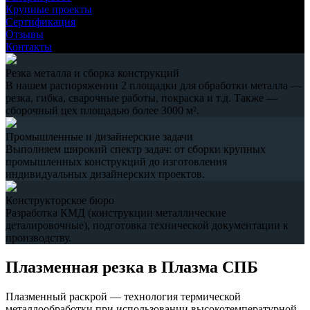
Крупные проекты
Сертификация
Отзывы
Контакты
Резка металла и сборка конструкций
В нашем распоряжении 2 площадки для обработки металла —
резка, гибка, сварочные работы, покраска и т.д. Также —
сборочный цех площадью более 3000 м².
Промышленные и дизайнерские задачи
Выполняем широкий спектр задач: от сборки крупных
промышленных конструкций до изготовления
индивидуальных дизайнерских проектов.
Конструкторское бюро
Разработка КМД (конструкции металлические
деталировочные), подготовка технической документации к
производству.
Плазменная резка в Плазма СПБ
Плазменный раскрой — технология термической
металлообработки при использовании высокотемпературной