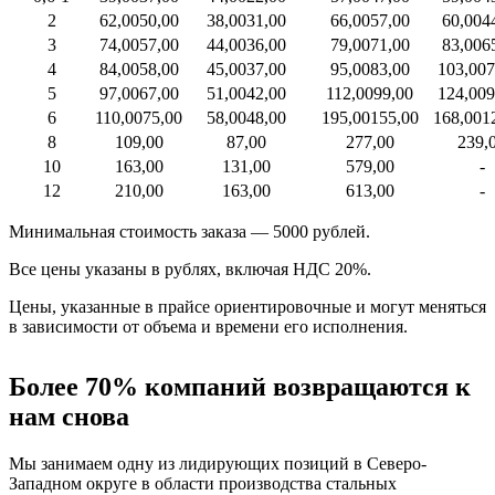
2
62,00
50,00
38,00
31,00
66,00
57,00
60,00
4
3
74,00
57,00
44,00
36,00
79,00
71,00
83,00
6
4
84,00
58,00
45,00
37,00
95,00
83,00
103,00
7
5
97,00
67,00
51,00
42,00
112,00
99,00
124,00
9
6
110,00
75,00
58,00
48,00
195,00
155,00
168,00
1
8
109,00
87,00
277,00
239,
10
163,00
131,00
579,00
-
12
210,00
163,00
613,00
-
Минимальная стоимость заказа — 5000 рублей.
Все цены указаны в рублях, включая НДС 20%.
Цены, указанные в прайсе ориентировочные и могут меняться
в зависимости от объема и времени его исполнения.
Более 70% компаний возвращаются к
нам снова
Мы занимаем одну из лидирующих позиций в Северо-
Западном округе в области производства стальных