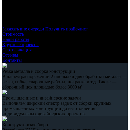
Петербурге, работая с листовым металлом. Для производства
работ используется высокотехнологичное оборудование,
обеспечивающее полное соответствие требованиям заказчика
– как по размерам, так и по качеству изделий.
Заказать вне очереди
Получить прайс-лист
Стоимость
Наши работы
Крупные проекты
Сертификация
Отзывы
Контакты
Резка металла и сборка конструкций
В нашем распоряжении 2 площадки для обработки металла —
резка, гибка, сварочные работы, покраска и т.д. Также —
сборочный цех площадью более 3000 м².
Промышленные и дизайнерские задачи
Выполняем широкий спектр задач: от сборки крупных
промышленных конструкций до изготовления
индивидуальных дизайнерских проектов.
Конструкторское бюро
Разработка КМД (конструкции металлические