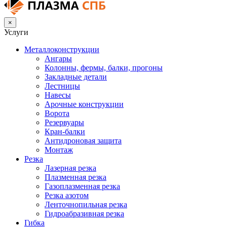
×
Услуги
Металлоконструкции
Ангары
Колонны, фермы, балки, прогоны
Закладные детали
Лестницы
Навесы
Арочные конструкции
Ворота
Резервуары
Кран-балки
Антидроновая защита
Монтаж
Резка
Лазерная резка
Плазменная резка
Газоплазменная резка
Резка азотом
Ленточнопильная резка
Гидроабразивная резка
Гибка