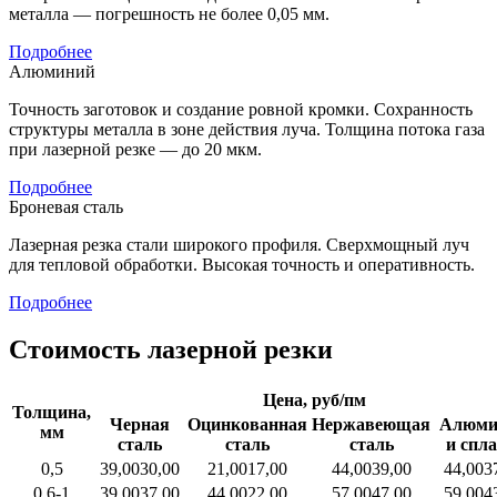
металла — погрешность не более 0,05 мм.
Подробнее
Алюминий
Точность заготовок и создание ровной кромки. Сохранность
структуры металла в зоне действия луча. Толщина потока газа
при лазерной резке — до 20 мкм.
Подробнее
Броневая сталь
Лазерная резка стали широкого профиля. Сверхмощный луч
для тепловой обработки. Высокая точность и оперативность.
Подробнее
Стоимость лазерной резки
Цена, руб/пм
Толщина,
Черная
Оцинкованная
Нержавеющая
Алюми
мм
сталь
сталь
сталь
и спл
0,5
39,00
30,00
21,00
17,00
44,00
39,00
44,00
3
0,6-1
39,00
37,00
44,00
22,00
57,00
47,00
59,00
4