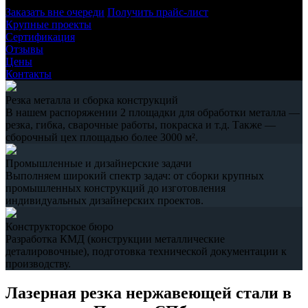
Заказать вне очереди
Получить прайс-лист
Крупные проекты
Сертификация
Отзывы
Цены
Контакты
Резка металла и сборка конструкций
В нашем распоряжении 2 площадки для обработки металла —
резка, гибка, сварочные работы, покраска и т.д. Также —
сборочный цех площадью более 3000 м².
Промышленные и дизайнерские задачи
Выполняем широкий спектр задач: от сборки крупных
промышленных конструкций до изготовления
индивидуальных дизайнерских проектов.
Конструкторское бюро
Разработка КМД (конструкции металлические
деталировочные), подготовка технической документации к
производству.
Лазерная резка нержавеющей стали в