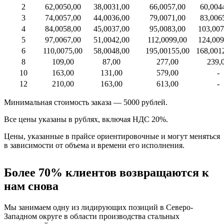
2
62,00
50,00
38,00
31,00
66,00
57,00
60,00
4
3
74,00
57,00
44,00
36,00
79,00
71,00
83,00
6
4
84,00
58,00
45,00
37,00
95,00
83,00
103,00
7
5
97,00
67,00
51,00
42,00
112,00
99,00
124,00
9
6
110,00
75,00
58,00
48,00
195,00
155,00
168,00
1
8
109,00
87,00
277,00
239,
10
163,00
131,00
579,00
-
12
210,00
163,00
613,00
-
Минимальная стоимость заказа — 5000 рублей.
Все цены указаны в рублях, включая НДС 20%.
Цены, указанные в прайсе ориентировочные и могут меняться
в зависимости от объема и времени его исполнения.
Более 70% клиентов возвращаются к
нам снова
Мы занимаем одну из лидирующих позиций в Северо-
Западном округе в области производства стальных