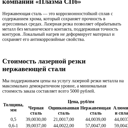
компании «Плазма СПб»
Нержавеющая сталь — это коррозионностойкий сплав с
содержанием хрома, который сохраняет прочность в
агрессивных средах. Лазерная резка позволяет обрабатывать
металл без механического контакта, поддерживая точность
контуров. Локальный нагрев не деформирует материал и
сохраняет его антикоррозийные свойства.
Стоимость лазерной резки
нержавеющей стали
Мы поддерживаем цены на услугу лазерной резки металла на
максимально демократичном уровне, а минимальная
стоимость заказа составляет всего 5000 рублей.
Цена, руб/пм
Толщина,
Черная
Оцинкованная
Нержавеющая
Алюми
мм
сталь
сталь
сталь
и спл
0,5
39,00
30,00
21,00
17,00
44,00
39,00
44,00
3
0,6-1
39,00
37,00
44,00
22,00
57,00
47,00
59,00
4