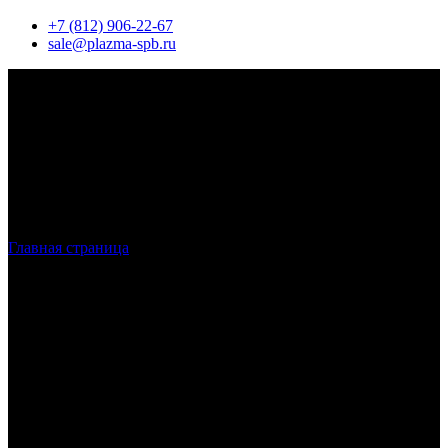
+7 (812) 906-22-67
sale@plazma-spb.ru
Главная страница
»
Лазерная резка нержавеющей стали по
низкой цене в Санкт-Петербурге
Лазерная резка
нержавеющей стали
в
Санкт-Петербурге и ЛО
Наша компания специализируется на лазерной резке листов из
нержавеющей стали в Санкт-Петербурге и Ленинградской
области. С помощью современного оборудования мы создаём
заготовки сложной формы с качественной кромкой.