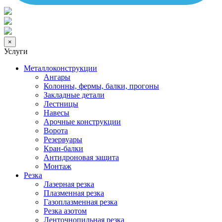
×
Услуги
Металлоконструкции
Ангары
Колонны, фермы, балки, прогоны
Закладные детали
Лестницы
Навесы
Арочные конструкции
Ворота
Резервуары
Кран-балки
Антидроновая защита
Монтаж
Резка
Лазерная резка
Плазменная резка
Газоплазменная резка
Резка азотом
Ленточнопильная резка