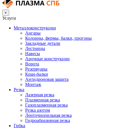
×
Услуги
Металлоконструкции
Ангары
Колонны, фермы, балки, прогоны
Закладные детали
Лестницы
Навесы
Арочные конструкции
Ворота
Резервуары
Кран-балки
Антидроновая защита
Монтаж
Резка
Лазерная резка
Плазменная резка
Газоплазменная резка
Резка азотом
Ленточнопильная резка
Гидроабразивная резка
Гибка