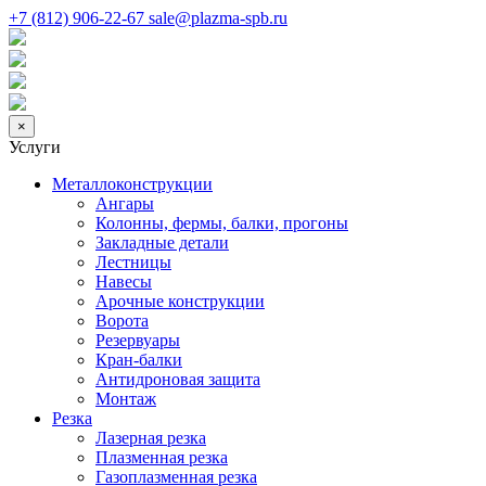
+7 (812) 906-22-67
sale@plazma-spb.ru
×
Услуги
Металлоконструкции
Ангары
Колонны, фермы, балки, прогоны
Закладные детали
Лестницы
Навесы
Арочные конструкции
Ворота
Резервуары
Кран-балки
Антидроновая защита
Монтаж
Резка
Лазерная резка
Плазменная резка
Газоплазменная резка