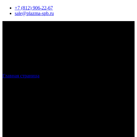
+7 (812) 906-22-67
sale@plazma-spb.ru
Главная страница
»
Гибка металла в Санкт-Петербурге
Гибка металла
от 15 рублей в Санкт-
Петербурге
Наша компания осуществляет гибку металла в Санкт-
Петербурге. Для производства работ используется
высокотехнологичное оборудование, обеспечивающее полное
соответствие требованиям заказчика – как по размерам, так и
по качеству изделий.