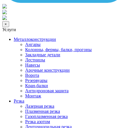
×
Услуги
Металлоконструкции
Ангары
Колонны, фермы, балки, прогоны
Закладные детали
Лестницы
Навесы
Арочные конструкции
Ворота
Резервуары
Кран-балки
Антидроновая защита
Монтаж
Резка
Лазерная резка
Плазменная резка
Газоплазменная резка
Резка азотом
Ленточнопильная резка