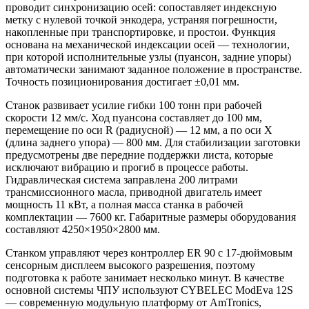
проводит синхронизацию осей: сопоставляет индексную
метку с нулевой точкой энкодера, устраняя погрешности,
накопленные при транспортировке, и простои. Функция
основана на механической индексации осей — технологии,
при которой исполнительные узлы (пуансон, задние упоры)
автоматически занимают заданное положение в пространстве.
Точность позиционирования достигает ±0,01 мм.
Станок развивает усилие гибки 100 тонн при рабочей
скорости 12 мм/с. Ход пуансона составляет до 100 мм,
перемещение по оси R (радиусной) — 12 мм, а по оси X
(длина заднего упора) — 800 мм. Для стабилизации заготовки
предусмотрены две передние поддержки листа, которые
исключают вибрацию и прогиб в процессе работы.
Гидравлическая система заправлена 200 литрами
трансмиссионного масла, приводной двигатель имеет
мощность 11 кВт, а полная масса станка в рабочей
комплектации — 7600 кг. Габаритные размеры оборудования
составляют 4250×1950×2800 мм.
Станком управляют через контроллер ER 90 с 17-дюймовым
сенсорным дисплеем высокого разрешения, поэтому
подготовка к работе занимает несколько минут. В качестве
основной системы ЧПУ используют CYBELEC ModEva 12S
— современную модульную платформу от AmTronics,