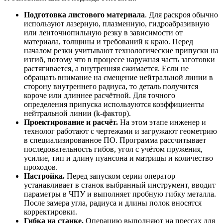
Подготовка листового материала
. Для раскроя обычно
используют лазерную, плазменную, гидроабразивную
или ленточнопильную резку в зависимости от
материала, толщины и требований к краю. Перед
началом резки учитывают технологические припуски на
изгиб, потому что в процессе наружная часть заготовки
растягивается, а внутренняя сжимается. Если не
обращать внимание на смещение нейтральной линии в
сторону внутреннего радиуса, то деталь получится
короче или длиннее расчётной. Для точного
определения припуска используются коэффициенты
нейтральной линии (k-фактор).
Проектирование и расчёт.
На этом этапе инженер и
технолог работают с чертежами и загружают геометрию
в специализированное ПО. Программа рассчитывает
последовательность гибов, угол с учётом пружения,
усилие, тип и длину пуансона и матрицы и количество
проходов.
Настройка.
Перед запуском серии оператор
устанавливает в станок выбранный инструмент, вводит
параметры в ЧПУ и выполняет пробную гибку металла.
После замера угла, радиуса и длины полок вносятся
корректировки.
Гибка на станке.
Операцию выполняют на прессах для