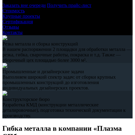
Заказать вне очереди
Получить прайс-лист
Стоимость
Крупные проекты
Сертификация
Отзывы
Контакты
Резка металла и сборка конструкций
В нашем распоряжении 2 площадки для обработки металла —
резка, гибка, сварочные работы, покраска и т.д. Также —
сборочный цех площадью более 3000 м².
Промышленные и дизайнерские задачи
Выполняем широкий спектр задач: от сборки крупных
промышленных конструкций до изготовления
индивидуальных дизайнерских проектов.
Конструкторское бюро
Разработка КМД (конструкции металлические
деталировочные), подготовка технической документации к
производству.
Гибка металла в компании «Плазма