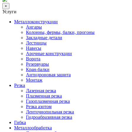
×
Услуги
Металлоконструкции
Ангары
Колонны, фермы, балки, прогоны
Закладные детали
Лестницы
Навесы
Арочные конструкции
Ворота
Резервуары
Кран-балки
Антидроновая защита
Монтаж
Резка
Лазерная резка
Плазменная резка
Газоплазменная резка
Резка азотом
Ленточнопильная резка
Гидроабразивная резка
Гибка
Металлообработка