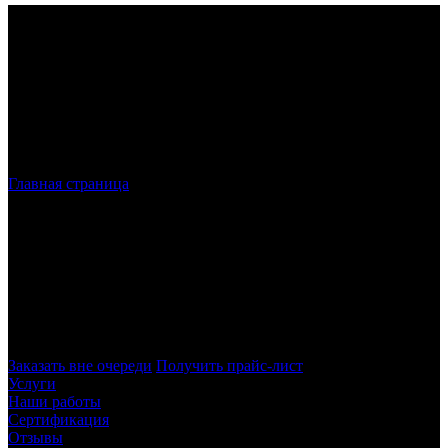
Главная страница
»
Изготовление металлоконструкций
Изготовление металлоконструкций
в
Санкт-Петербурге и Регионе
Изготовление, проектирование и монтаж
металлоконструкций в Санкт-Петербурге и регионе любой
сложности!
Заказать вне очереди
Получить прайс-лист
Услуги
Наши работы
Сертификация
Отзывы