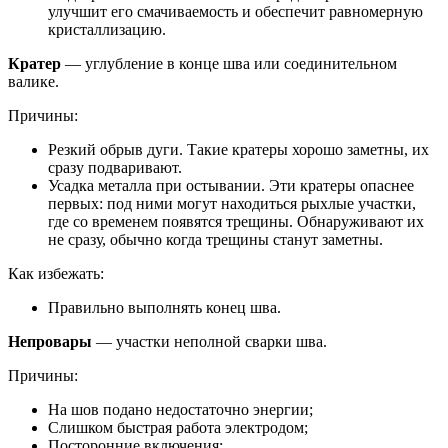
улучшит его смачиваемость и обеспечит равномерную
кристаллизацию.
Кратер
— углубление в конце шва или соединительном
валике.
Причины:
Резкий обрыв дуги. Такие кратеры хорошо заметны, их
сразу подваривают.
Усадка металла при остывании. Эти кратеры опаснее
первых: под ними могут находиться рыхлые участки,
где со временем появятся трещины. Обнаруживают их
не сразу, обычно когда трещины станут заметны.
Как избежать:
Правильно выполнять конец шва.
Непровары
— участки неполной сварки шва.
Причины:
На шов подано недостаточно энергии;
Слишком быстрая работа электродом;
Посторонние включения;