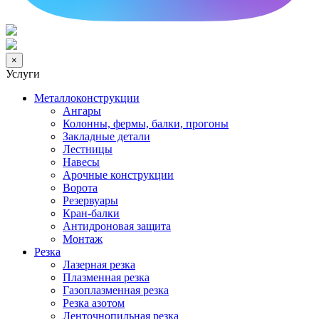
×
Услуги
Металлоконструкции
Ангары
Колонны, фермы, балки, прогоны
Закладные детали
Лестницы
Навесы
Арочные конструкции
Ворота
Резервуары
Кран-балки
Антидроновая защита
Монтаж
Резка
Лазерная резка
Плазменная резка
Газоплазменная резка
Резка азотом
Ленточнопильная резка