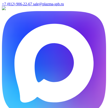
+7 (812) 906-22-67
sale@plazma-spb.ru