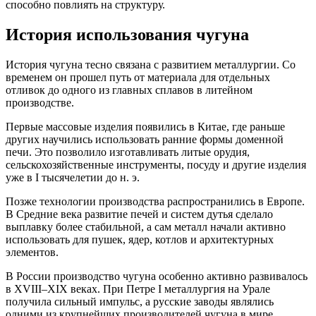
способно повлиять на структуру.
История использования чугуна
История чугуна тесно связана с развитием металлургии. Со
временем он прошел путь от материала для отдельных
отливок до одного из главных сплавов в литейном
производстве.
Первые массовые изделия появились в Китае, где раньше
других научились использовать ранние формы доменной
печи. Это позволило изготавливать литые орудия,
сельскохозяйственные инструменты, посуду и другие изделия
уже в I тысячелетии до н. э.
Позже технологии производства распространились в Европе.
В Средние века развитие печей и систем дутья сделало
выплавку более стабильной, а сам металл начали активно
использовать для пушек, ядер, котлов и архитектурных
элементов.
В России производство чугуна особенно активно развивалось
в XVIII–XIX веках. При Петре I металлургия на Урале
получила сильный импульс, а русские заводы являлись
одними из крупнейших производителей чугуна в мире.