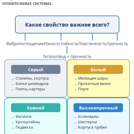
отопительных системах.
Какое свойство важнее всего?
Вибропоглощение
Износостойкость
Пластичность
Прочность
Теплоотвод + прочность
Серый
Белый
Станины, корпуса
Мелющие шары
Блоки цилиндров
Прокатные валки
Плиты, картеры
Плуги
Ковкий
Высокопрочный
Фитинги
Коленвалы
Кронштейны
Шестерни
Подвеска
Корпуса турбин