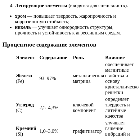
Легирующие элементы
(вводятся для спецсвойств):
хром
— повышает твердость, жаропрочность и
коррозионную стойкость;
никель
— улучшает однородность структуры,
прочность и устойчивость к агрессивным средам.
Процентное содержание элементов
Элемент
Содержание
Роль
Влияние
обеспечивает
магнитные
Железо
металлическая
свойства и
93–97%
(Fe)
матрица
основу
кристаллическ
решетки
определяет
Углерод
ключевой
твердость и
2,5–4,3%
(C)
компонент
литейные
качества
улучшает
Кремний
гашение
1,0–3,0%
графитизатор
(Si)
вибраций и