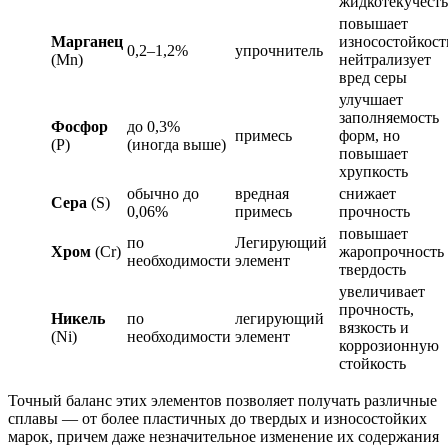
жидкотекучесть
повышает
Марганец
износостойкост
0,2–1,2%
упрочнитель
(Mn)
нейтрализует
вред серы
улучшает
заполняемость
Фосфор
до 0,3%
примесь
форм, но
(P)
(иногда выше)
повышает
хрупкость
обычно до
вредная
снижает
Сера
(S)
0,06%
примесь
прочность
повышает
по
Легирующий
Хром
(Cr)
жаропрочность
необходимости
элемент
твердость
увеличивает
прочность,
Никель
по
легирующий
вязкость и
(Ni)
необходимости
элемент
коррозионную
стойкость
Точный баланс этих элементов позволяет получать различные
сплавы — от более пластичных до твердых и износостойких
марок, причем даже незначительное изменение их содержания