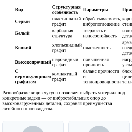
Структурная
Вид
Параметры
При
особенность
пластинчатый
обрабатываемость,
корп
Серый
графит
вибропоглощение
стан
карбидная
твердость и
изно
Белый
структура
износостойкость
дета
арма
хлопьевидный
Ковкий
пластичность
соед
графит
дета
шаровидный
повышенная
наг
Высокопрочный
графит
прочность
узлы
С
баланс прочности
блок
компактный
вермикулярным
и
цили
графит
графитом
теплопроводности
тепл
Разнообразие видов чугуна позволяет выбрать материал под
конкретные задачи — от вибростабильных опор до
высоконагруженных деталей, сохраняя преимущества
литейного производства.