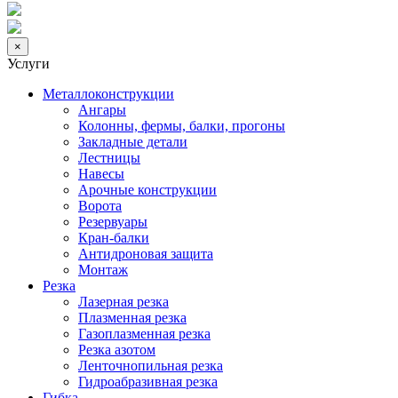
×
Услуги
Металлоконструкции
Ангары
Колонны, фермы, балки, прогоны
Закладные детали
Лестницы
Навесы
Арочные конструкции
Ворота
Резервуары
Кран-балки
Антидроновая защита
Монтаж
Резка
Лазерная резка
Плазменная резка
Газоплазменная резка
Резка азотом
Ленточнопильная резка
Гидроабразивная резка
Гибка