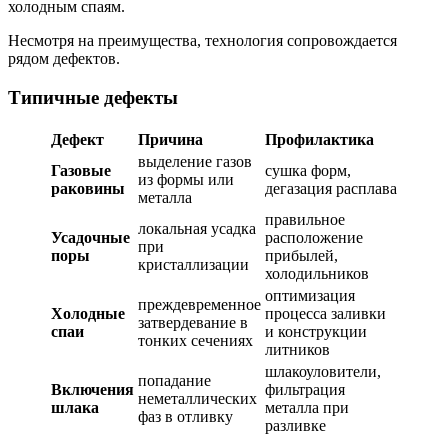
холодным спаям.
Несмотря на преимущества, технология сопровождается
рядом дефектов.
Типичные дефекты
Дефект
Причина
Профилактика
выделение газов
Газовые
сушка форм,
из формы или
раковины
дегазация расплава
металла
правильное
локальная усадка
Усадочные
расположение
при
поры
прибылей,
кристаллизации
холодильников
оптимизация
преждевременное
Холодные
процесса заливки
затвердевание в
спаи
и конструкции
тонких сечениях
литников
шлакоуловители,
попадание
Включения
фильтрация
неметаллических
шлака
металла при
фаз в отливку
разливке