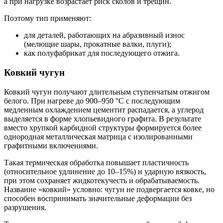
а при нагрузке возрастает риск сколов и трещин.
Поэтому тип применяют:
для деталей, работающих на абразивный износ
(мелющие шары, прокатные валки, плуги);
как полуфабрикат для последующего отжига.
Ковкий чугун
Ковкий чугун получают длительным ступенчатым отжигом
белого. При нагреве до 900–950 °C с последующим
медленным охлаждением цементит распадается, а углерод
выделяется в форме хлопьевидного графита. В результате
вместо хрупкой карбидной структуры формируется более
однородная металлическая матрица с изолированными
графитными включениями.
Такая термическая обработка повышает пластичность
(относительное удлинение до 10–15%) и ударную вязкость,
при этом сохраняет жидкотекучесть и обрабатываемость.
Название «ковкий» условно: чугун не подвергается ковке, но
способен воспринимать значительные деформации без
разрушения.