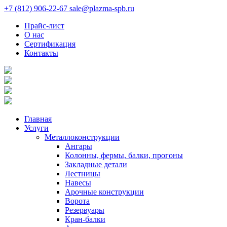
+7 (812) 906-22-67
sale@plazma-spb.ru
Прайс-лист
О нас
Сертификация
Контакты
Главная
Услуги
Металлоконструкции
Ангары
Колонны, фермы, балки, прогоны
Закладные детали
Лестницы
Навесы
Арочные конструкции
Ворота
Резервуары
Кран-балки