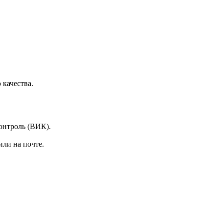
качества.
онтроль (ВИК).
или на почте.