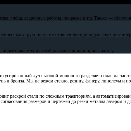
ка, гибка, сварочные работы, покраска и т.д. Также — сборочн
ленных конструкций до изготовления индивидуальных дизайнер
 подготовка технической документации к производству.
фокусированный луч высокой мощности разделяет сплав на части
нь и бронза. Мы не режем стекло, резину, фанеру, линолеум и 
одит раскрой стали по сложным траекториям, а автоматизирован
огласования размеров и чертежей до резки металла лазером и до