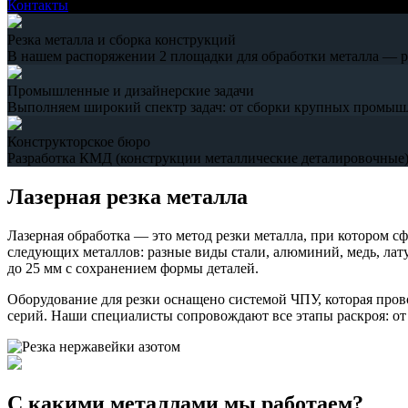
Контакты
Резка металла и сборка конструкций
В нашем распоряжении 2 площадки для обработки металла — рез
Промышленные и дизайнерские задачи
Выполняем широкий спектр задач: от сборки крупных промыш
Конструкторское бюро
Разработка КМД (конструкции металлические деталировочные),
Лазерная резка металла
Лазерная обработка — это метод резки металла, при котором с
следующих металлов: разные виды стали, алюминий, медь, лату
до 25 мм с сохранением формы деталей.
Оборудование для резки оснащено системой ЧПУ, которая пров
серий. Наши специалисты сопровождают все этапы раскроя: от с
С какими металлами мы работаем?