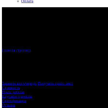
Оплата
Главная страница
»
Лазерная резка металла в СПБ
Лазерная резка металла
в Санкт-Петерб
Наша компания осуществляет лазерную резку в Санкт-Петербур
полное соответствие требованиям заказчика – как по размерам, 
Заказать вне очереди
Получить прайс-лист
Стоимость
Наши работы
Крупные проекты
Сертификация
Отзывы