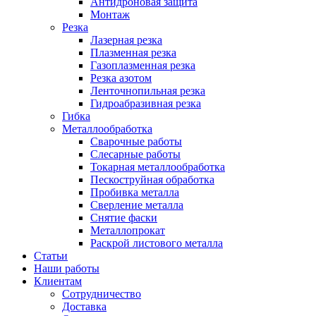
Антидроновая защита
Монтаж
Резка
Лазерная резка
Плазменная резка
Газоплазменная резка
Резка азотом
Ленточнопильная резка
Гидроабразивная резка
Гибка
Металлообработка
Сварочные работы
Слесарные работы
Токарная металлообработка
Пескоструйная обработка
Пробивка металла
Сверление металла
Снятие фаски
Металлопрокат
Раскрой листового металла
Статьи
Наши работы
Клиентам
Сотрудничество
Доставка