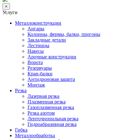
×
Услуги
Металлоконструкции
Ангары
Колонны, фермы, балки, прогоны
Закладные детали
Лестницы
Навесы
Арочные конструкции
Ворота
Резервуары
Кран-балки
Антидроновая защита
Монтаж
Резка
Лазерная резка
Плазменная резка
Газоплазменная резка
Резка азотом
Ленточнопильная резка
Гидроабразивная резка
Гибка
Металлообработка