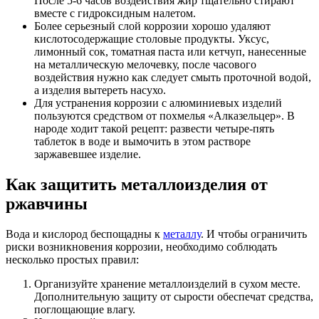
После 5-6 часов воздействия жир тщательно стирают
вместе с гидроксидным налетом.
Более серьезный слой коррозии хорошо удаляют
кислотосодержащие столовые продукты. Уксус,
лимонный сок, томатная паста или кетчуп, нанесенные
на металлическую мелочевку, после часового
воздействия нужно как следует смыть проточной водой,
а изделия вытереть насухо.
Для устранения коррозии с алюминиевых изделий
пользуются средством от похмелья «Алказельцер». В
народе ходит такой рецепт: развести четыре-пять
таблеток в воде и вымочить в этом растворе
заржавевшее изделие.
Как защитить металлоизделия от
ржавчины
Вода и кислород беспощадны к
металлу
. И чтобы ограничить
риски возникновения коррозии, необходимо соблюдать
несколько простых правил:
Организуйте хранение металлоизделий в сухом месте.
Дополнительную защиту от сырости обеспечат средства,
поглощающие влагу.