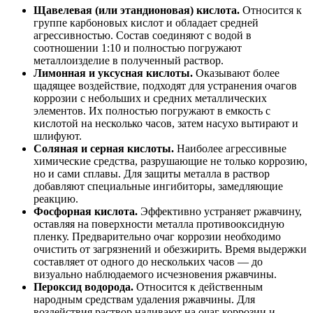
Щавелевая (или этандионовая) кислота.
Относится к
группе карбоновых кислот и обладает средней
агрессивностью. Состав соединяют с водой в
соотношении 1:10 и полностью погружают
металлоизделие в полученный раствор.
Лимонная и уксусная кислоты.
Оказывают более
щадящее воздействие, подходят для устранения очагов
коррозии с небольших и средних металлических
элементов. Их полностью погружают в емкость с
кислотой на несколько часов, затем насухо вытирают и
шлифуют.
Соляная и серная кислоты.
Наиболее агрессивные
химические средства, разрушающие не только коррозию,
но и сами сплавы. Для защиты металла в раствор
добавляют специальные ингибиторы, замедляющие
реакцию.
Фосфорная кислота.
Эффективно устраняет ржавчину,
оставляя на поверхности металла противооксидную
пленку. Предварительно очаг коррозии необходимо
очистить от загрязнений и обезжирить. Время выдержки
составляет от одного до нескольких часов — до
визуально наблюдаемого исчезновения ржавчины.
Пероксид водорода.
Относится к действенным
народным средствам удаления ржавчины. Для
воздействия раствор наливают на очаг коррозии и