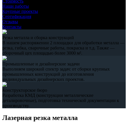
Стоимость
Наши работы
Крупные проекты
Сертификация
Отзывы
Контакты
Резка металла и сборка конструкций
В нашем распоряжении 2 площадки для обработки металла —
резка, гибка, сварочные работы, покраска и т.д. Также —
сборочный цех площадью более 3000 м².
Промышленные и дизайнерские задачи
Выполняем широкий спектр задач: от сборки крупных
промышленных конструкций до изготовления
индивидуальных дизайнерских проектов.
Конструкторское бюро
Разработка КМД (конструкции металлические
деталировочные), подготовка технической документации к
производству.
Лазерная резка металла