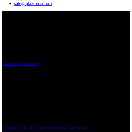
sale@plazma-spb.ru
Главная страница
»
Лазерная резка металла в СПБ
Лазерная резка металла
в Санкт-
Петербурге и ЛО
Наша компания осуществляет лазерную резку в Санкт-
Петербурге, работая с листовым металлом. Для производства
работ используется высокотехнологичное оборудование,
обеспечивающее полное соответствие требованиям заказчика
– как по размерам, так и по качеству изделий.
Заказать вне очереди
Получить прайс-лист