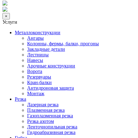
×
Услуги
Металлоконструкции
Ангары
Колонны, фермы, балки, прогоны
Закладные детали
Лестницы
Навесы
Арочные конструкции
Ворота
Резервуары
Кран-балки
Антидроновая защита
Монтаж
Резка
Лазерная резка
Плазменная резка
Газоплазменная резка
Резка азотом
Ленточнопильная резка
Гидроабразивная резка
Гибка