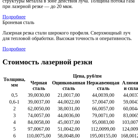
структуры металла в зоне действия луча. Толщина потока газа
при лазерной резке — до 20 мкм.
Подробнее
Броневая сталь
Лазерная резка стали широкого профиля. Сверхмощный луч
для тепловой обработки. Высокая точность и оперативность.
Подробнее
Стоимость лазерной резки
Цена, руб/пм
Толщина,
Черная
Оцинкованная
Нержавеющая
Алюми
мм
сталь
сталь
сталь
и спл
0,5
39,00
30,00
21,00
17,00
44,00
39,00
44,00
3
0,6-1
39,00
37,00
44,00
22,00
57,00
47,00
59,00
4
2
62,00
50,00
38,00
31,00
66,00
57,00
60,00
4
3
74,00
57,00
44,00
36,00
79,00
71,00
83,00
6
4
84,00
58,00
45,00
37,00
95,00
83,00
103,00
7
5
97,00
67,00
51,00
42,00
112,00
99,00
124,00
9
6
110,00
75,00
58,00
48,00
195,00
155,00
168,00
1