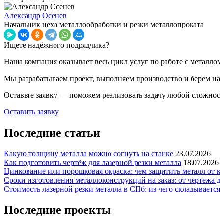
Александр Осенев
Начальник цеха металлообработки и резки металлопроката
Ищете надёжного подрядчика?
Наша компания оказывает весь цикл услуг по работе с металлом
Мы разрабатываем проект, выполняем производство и берем на 
Оставьте заявку — поможем реализовать задачу любой сложнос
Оставить заявку
Последние статьи
Какую толщину металла можно согнуть на станке
23.07.2026
Как подготовить чертёж для лазерной резки металла
18.07.2026
Цинкование или порошковая окраска: чем защитить металл от 
Сроки изготовления металлоконструкций на заказ: от чертежа 
Стоимость лазерной резки металла в СПб: из чего складывается
Последние проекты