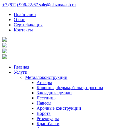
+7 (812) 906-22-67
sale@plazma-spb.ru
Прайс-лист
О нас
Сертификация
Контакты
Главная
Услуги
Металлоконструкции
Ангары
Колонны, фермы, балки, прогоны
Закладные детали
Лестницы
Навесы
Арочные конструкции
Ворота
Резервуары
Кран-балки