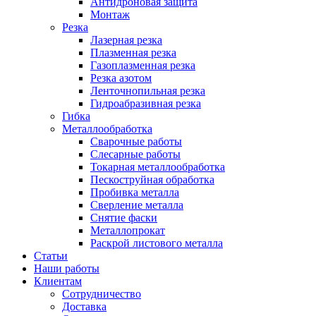
Антидроновая защита
Монтаж
Резка
Лазерная резка
Плазменная резка
Газоплазменная резка
Резка азотом
Ленточнопильная резка
Гидроабразивная резка
Гибка
Металлообработка
Сварочные работы
Слесарные работы
Токарная металлообработка
Пескоструйная обработка
Пробивка металла
Сверление металла
Снятие фаски
Металлопрокат
Раскрой листового металла
Статьи
Наши работы
Клиентам
Сотрудничество
Доставка