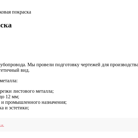
ковая покраска
аска
рубопровода. Мы провели подготовку чертежей для производства
тетичный вид.
металла:
резки листового металла;
до 12 мм;
о и промышленного назначения;
а и эстетики;
 →