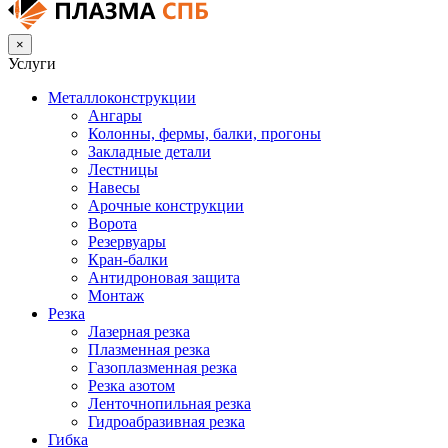
×
Услуги
Металлоконструкции
Ангары
Колонны, фермы, балки, прогоны
Закладные детали
Лестницы
Навесы
Арочные конструкции
Ворота
Резервуары
Кран-балки
Антидроновая защита
Монтаж
Резка
Лазерная резка
Плазменная резка
Газоплазменная резка
Резка азотом
Ленточнопильная резка
Гидроабразивная резка
Гибка