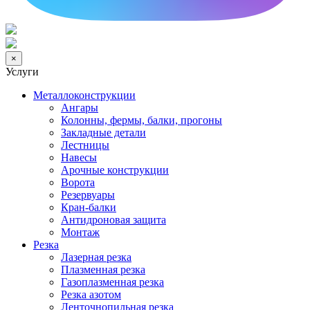
×
Услуги
Металлоконструкции
Ангары
Колонны, фермы, балки, прогоны
Закладные детали
Лестницы
Навесы
Арочные конструкции
Ворота
Резервуары
Кран-балки
Антидроновая защита
Монтаж
Резка
Лазерная резка
Плазменная резка
Газоплазменная резка
Резка азотом
Ленточнопильная резка