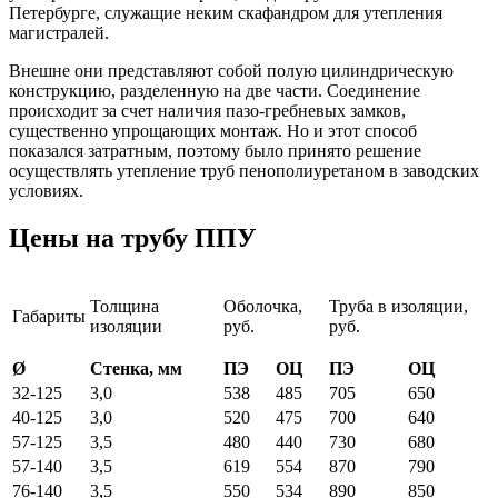
Петербурге, служащие неким скафандром для утепления
магистралей.
Внешне они представляют собой полую цилиндрическую
конструкцию, разделенную на две части. Соединение
происходит за счет наличия пазо-гребневых замков,
существенно упрощающих монтаж. Но и этот способ
показался затратным, поэтому было принято решение
осуществлять утепление труб пенополиуретаном в заводских
условиях.
Цены на трубу ППУ
Толщина
Оболочка,
Труба в изоляции,
Габариты
изоляции
руб.
руб.
Ø
Стенка, мм
ПЭ
ОЦ
ПЭ
ОЦ
32-125
3,0
538
485
705
650
40-125
3,0
520
475
700
640
57-125
3,5
480
440
730
680
57-140
3,5
619
554
870
790
76-140
3,5
550
534
890
850