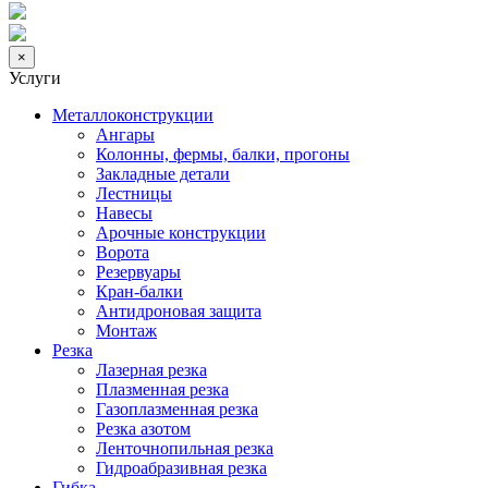
×
Услуги
Металлоконструкции
Ангары
Колонны, фермы, балки, прогоны
Закладные детали
Лестницы
Навесы
Арочные конструкции
Ворота
Резервуары
Кран-балки
Антидроновая защита
Монтаж
Резка
Лазерная резка
Плазменная резка
Газоплазменная резка
Резка азотом
Ленточнопильная резка
Гидроабразивная резка
Гибка