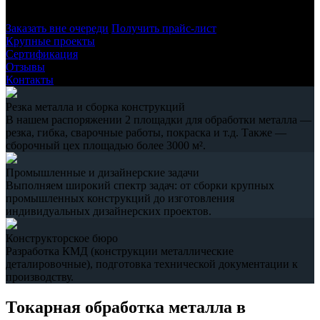
технической документации заказчика.
Заказать вне очереди
Получить прайс-лист
Крупные проекты
Сертификация
Отзывы
Контакты
Резка металла и сборка конструкций
В нашем распоряжении 2 площадки для обработки металла —
резка, гибка, сварочные работы, покраска и т.д. Также —
сборочный цех площадью более 3000 м².
Промышленные и дизайнерские задачи
Выполняем широкий спектр задач: от сборки крупных
промышленных конструкций до изготовления
индивидуальных дизайнерских проектов.
Конструкторское бюро
Разработка КМД (конструкции металлические
деталировочные), подготовка технической документации к
производству.
Токарная обработка металла в