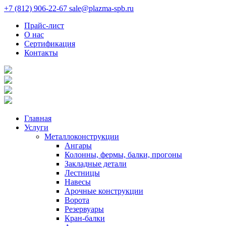
+7 (812) 906-22-67
sale@plazma-spb.ru
Прайс-лист
О нас
Сертификация
Контакты
Главная
Услуги
Металлоконструкции
Ангары
Колонны, фермы, балки, прогоны
Закладные детали
Лестницы
Навесы
Арочные конструкции
Ворота
Резервуары
Кран-балки