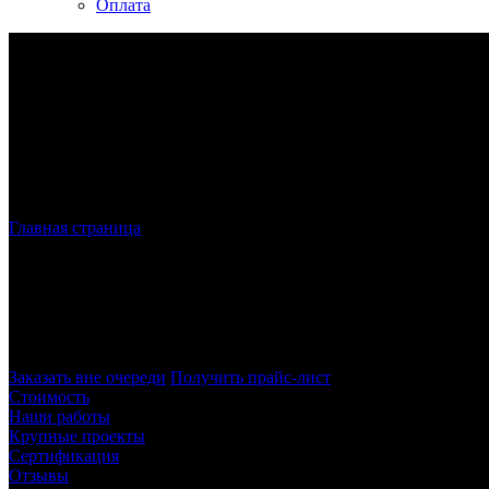
Оплата
Главная страница
»
Лазерная резка металла в СПБ
Лазерная резка металла
в Санкт-Петерб
Наша компания осуществляет лазерную резку в Санкт-Петербур
полное соответствие требованиям заказчика – как по размерам, 
Заказать вне очереди
Получить прайс-лист
Стоимость
Наши работы
Крупные проекты
Сертификация
Отзывы