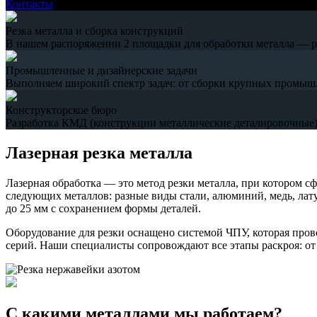
Контакты
Резка металла и сборка конструкций
В нашем распоряжении 2 площадки для обработки металла — рез
Промышленные и дизайнерские задачи
Выполняем широкий спектр задач: от сборки крупных промыш
Конструкторское бюро
Разработка КМД (конструкции металлические деталировочные),
Лазерная резка металла
Лазерная обработка — это метод резки металла, при котором с
следующих металлов: разные виды стали, алюминий, медь, лату
до 25 мм с сохранением формы деталей.
Оборудование для резки оснащено системой ЧПУ, которая пров
серий. Наши специалисты сопровождают все этапы раскроя: от с
С какими металлами мы работаем?