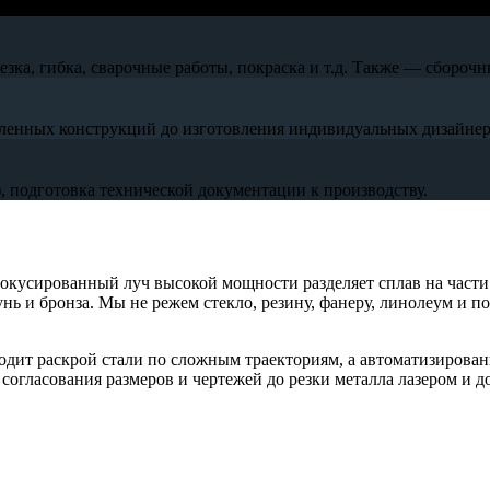
ка, гибка, сварочные работы, покраска и т.д. Также — сборочн
ленных конструкций до изготовления индивидуальных дизайнер
 подготовка технической документации к производству.
фокусированный луч высокой мощности разделяет сплав на части
нь и бронза. Мы не режем стекло, резину, фанеру, линолеум и 
одит раскрой стали по сложным траекториям, а автоматизирован
огласования размеров и чертежей до резки металла лазером и до