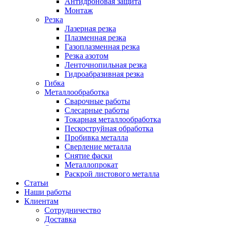
Антидроновая защита
Монтаж
Резка
Лазерная резка
Плазменная резка
Газоплазменная резка
Резка азотом
Ленточнопильная резка
Гидроабразивная резка
Гибка
Металлообработка
Сварочные работы
Слесарные работы
Токарная металлообработка
Пескоструйная обработка
Пробивка металла
Сверление металла
Снятие фаски
Металлопрокат
Раскрой листового металла
Статьи
Наши работы
Клиентам
Сотрудничество
Доставка