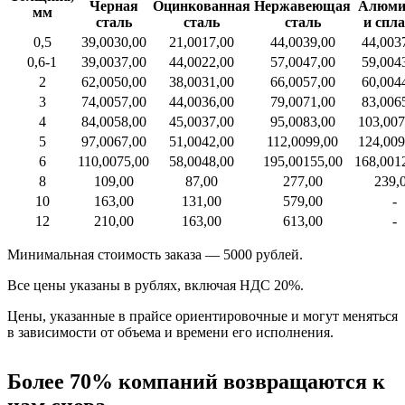
Черная
Оцинкованная
Нержавеющая
Алюми
мм
сталь
сталь
сталь
и спл
0,5
39,00
30,00
21,00
17,00
44,00
39,00
44,00
3
0,6-1
39,00
37,00
44,00
22,00
57,00
47,00
59,00
4
2
62,00
50,00
38,00
31,00
66,00
57,00
60,00
4
3
74,00
57,00
44,00
36,00
79,00
71,00
83,00
6
4
84,00
58,00
45,00
37,00
95,00
83,00
103,00
7
5
97,00
67,00
51,00
42,00
112,00
99,00
124,00
9
6
110,00
75,00
58,00
48,00
195,00
155,00
168,00
1
8
109,00
87,00
277,00
239,
10
163,00
131,00
579,00
-
12
210,00
163,00
613,00
-
Минимальная стоимость заказа — 5000 рублей.
Все цены указаны в рублях, включая НДС 20%.
Цены, указанные в прайсе ориентировочные и могут меняться
в зависимости от объема и времени его исполнения.
Более 70% компаний возвращаются к