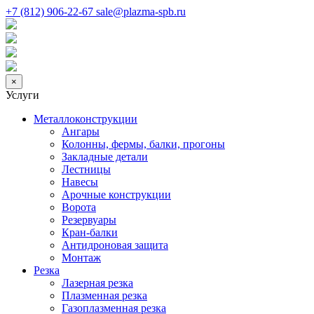
+7 (812) 906-22-67
sale@plazma-spb.ru
×
Услуги
Металлоконструкции
Ангары
Колонны, фермы, балки, прогоны
Закладные детали
Лестницы
Навесы
Арочные конструкции
Ворота
Резервуары
Кран-балки
Антидроновая защита
Монтаж
Резка
Лазерная резка
Плазменная резка
Газоплазменная резка