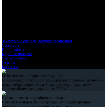
Петербурге и ЛО
Наша компания осуществляет лазерную резку в Санкт-
Петербурге, работая с листовым металлом. Для производства
работ используется высокотехнологичное оборудование,
обеспечивающее полное соответствие требованиям заказчика
– как по размерам, так и по качеству изделий.
Заказать вне очереди
Получить прайс-лист
Стоимость
Наши работы
Крупные проекты
Сертификация
Отзывы
Контакты
Резка металла и сборка конструкций
В нашем распоряжении 2 площадки для обработки металла —
резка, гибка, сварочные работы, покраска и т.д. Также —
сборочный цех площадью более 3000 м².
Промышленные и дизайнерские задачи
Выполняем широкий спектр задач: от сборки крупных
промышленных конструкций до изготовления