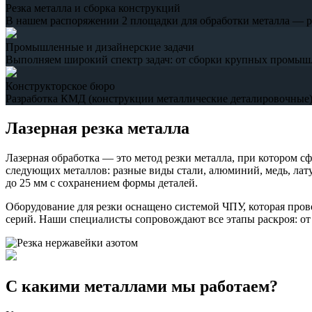
Резка металла и сборка конструкций
В нашем распоряжении 2 площадки для обработки металла — рез
Промышленные и дизайнерские задачи
Выполняем широкий спектр задач: от сборки крупных промыш
Конструкторское бюро
Разработка КМД (конструкции металлические деталировочные),
Лазерная резка металла
Лазерная обработка — это метод резки металла, при котором с
следующих металлов: разные виды стали, алюминий, медь, лату
до 25 мм с сохранением формы деталей.
Оборудование для резки оснащено системой ЧПУ, которая пров
серий. Наши специалисты сопровождают все этапы раскроя: от с
С какими металлами мы работаем?