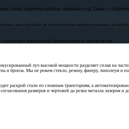
ка, гибка, сварочные работы, покраска и т.д. Также — сборочн
ленных конструкций до изготовления индивидуальных дизайнер
 подготовка технической документации к производству.
фокусированный луч высокой мощности разделяет сплав на части
нь и бронза. Мы не режем стекло, резину, фанеру, линолеум и 
одит раскрой стали по сложным траекториям, а автоматизирован
огласования размеров и чертежей до резки металла лазером и до