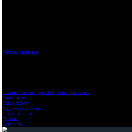
Главная страница
»
Лазерная резка металла в СПБ
Лазерная резка металла
в Санкт-Петерб
Наша компания осуществляет лазерную резку в Санкт-Петербур
полное соответствие требованиям заказчика – как по размерам, 
Заказать вне очереди
Получить прайс-лист
Стоимость
Наши работы
Крупные проекты
Сертификация
Отзывы
Контакты