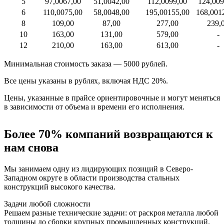
5
97,00
67,00
51,00
42,00
112,00
99,00
124,00
9
6
110,00
75,00
58,00
48,00
195,00
155,00
168,00
1
8
109,00
87,00
277,00
239,
10
163,00
131,00
579,00
-
12
210,00
163,00
613,00
-
Минимальная стоимость заказа — 5000 рублей.
Все цены указаны в рублях, включая НДС 20%.
Цены, указанные в прайсе ориентировочные и могут меняться
в зависимости от объема и времени его исполнения.
Более 70% компаний возвращаются к
нам снова
Мы занимаем одну из лидирующих позиций в Северо-
Западном округе в области производства стальных
конструкций высокого качества.
Задачи любой сложности
Решаем разные технические задачи: от раскроя металла любой
толщины до сборки крупных промышленных конструкций.