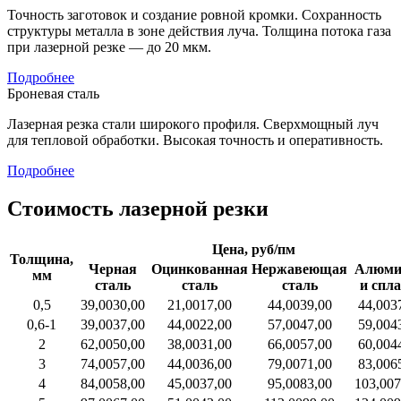
Точность заготовок и создание ровной кромки. Сохранность
структуры металла в зоне действия луча. Толщина потока газа
при лазерной резке — до 20 мкм.
Подробнее
Броневая сталь
Лазерная резка стали широкого профиля. Сверхмощный луч
для тепловой обработки. Высокая точность и оперативность.
Подробнее
Стоимость лазерной резки
Цена, руб/пм
Толщина,
Черная
Оцинкованная
Нержавеющая
Алюми
мм
сталь
сталь
сталь
и спл
0,5
39,00
30,00
21,00
17,00
44,00
39,00
44,00
3
0,6-1
39,00
37,00
44,00
22,00
57,00
47,00
59,00
4
2
62,00
50,00
38,00
31,00
66,00
57,00
60,00
4
3
74,00
57,00
44,00
36,00
79,00
71,00
83,00
6
4
84,00
58,00
45,00
37,00
95,00
83,00
103,00
7