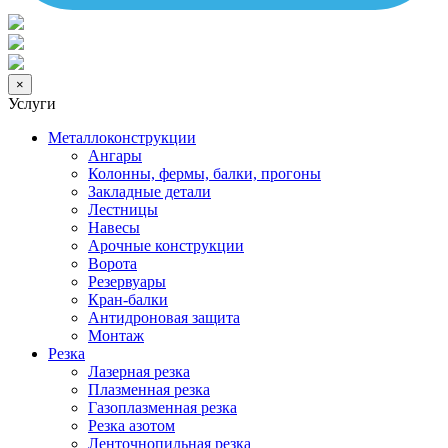
×
Услуги
Металлоконструкции
Ангары
Колонны, фермы, балки, прогоны
Закладные детали
Лестницы
Навесы
Арочные конструкции
Ворота
Резервуары
Кран-балки
Антидроновая защита
Монтаж
Резка
Лазерная резка
Плазменная резка
Газоплазменная резка
Резка азотом
Ленточнопильная резка