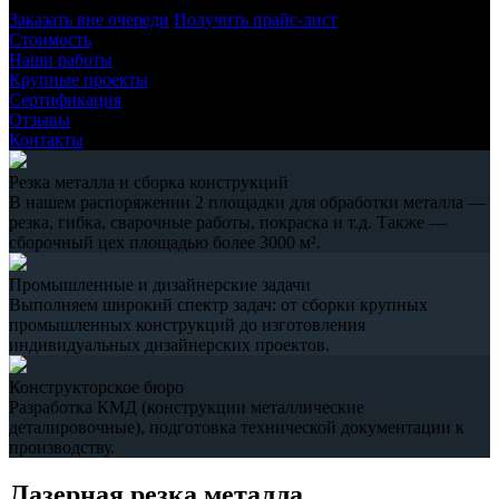
Заказать вне очереди
Получить прайс-лист
Стоимость
Наши работы
Крупные проекты
Сертификация
Отзывы
Контакты
Резка металла и сборка конструкций
В нашем распоряжении 2 площадки для обработки металла —
резка, гибка, сварочные работы, покраска и т.д. Также —
сборочный цех площадью более 3000 м².
Промышленные и дизайнерские задачи
Выполняем широкий спектр задач: от сборки крупных
промышленных конструкций до изготовления
индивидуальных дизайнерских проектов.
Конструкторское бюро
Разработка КМД (конструкции металлические
деталировочные), подготовка технической документации к
производству.
Лазерная резка металла