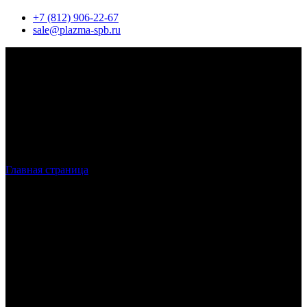
+7 (812) 906-22-67
sale@plazma-spb.ru
Главная страница
»
Лазерная резка металла в СПБ
Лазерная резка металла
в Санкт-
Петербурге и ЛО
Наша компания осуществляет лазерную резку в Санкт-
Петербурге, работая с листовым металлом. Для производства
работ используется высокотехнологичное оборудование,
обеспечивающее полное соответствие требованиям заказчика
– как по размерам, так и по качеству изделий.