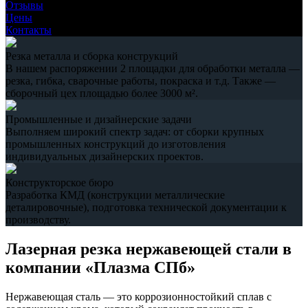
Отзывы
Цены
Контакты
Резка металла и сборка конструкций
В нашем распоряжении 2 площадки для обработки металла —
резка, гибка, сварочные работы, покраска и т.д. Также —
сборочный цех площадью более 3000 м².
Промышленные и дизайнерские задачи
Выполняем широкий спектр задач: от сборки крупных
промышленных конструкций до изготовления
индивидуальных дизайнерских проектов.
Конструкторское бюро
Разработка КМД (конструкции металлические
деталировочные), подготовка технической документации к
производству.
Лазерная резка нержавеющей стали в
компании «Плазма СПб»
Нержавеющая сталь — это коррозионностойкий сплав с