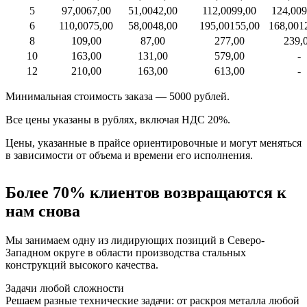
5
97,00
67,00
51,00
42,00
112,00
99,00
124,00
9
6
110,00
75,00
58,00
48,00
195,00
155,00
168,00
1
8
109,00
87,00
277,00
239,
10
163,00
131,00
579,00
-
12
210,00
163,00
613,00
-
Минимальная стоимость заказа — 5000 рублей.
Все цены указаны в рублях, включая НДС 20%.
Цены, указанные в прайсе ориентировочные и могут меняться
в зависимости от объема и времени его исполнения.
Более 70% клиентов возвращаются к
нам снова
Мы занимаем одну из лидирующих позиций в Северо-
Западном округе в области производства стальных
конструкций высокого качества.
Задачи любой сложности
Решаем разные технические задачи: от раскроя металла любой