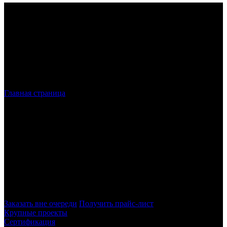
Главная страница
»
Лазерная резка нержавеющей стали по
низкой цене в Санкт-Петербурге
Лазерная резка
нержавеющей стали
в
Санкт-Петербурге и ЛО
Наша компания специализируется на лазерной резке листов из
нержавеющей стали в Санкт-Петербурге и Ленинградской
области. С помощью современного оборудования мы создаём
заготовки сложной формы с качественной кромкой.
Заказать вне очереди
Получить прайс-лист
Крупные проекты
Сертификация