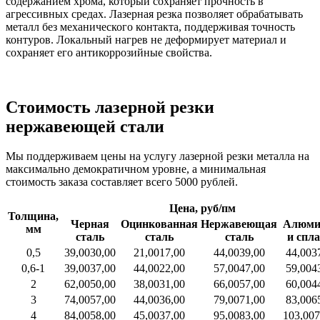
содержанием хрома, который сохраняет прочность в
агрессивных средах. Лазерная резка позволяет обрабатывать
металл без механического контакта, поддерживая точность
контуров. Локальный нагрев не деформирует материал и
сохраняет его антикоррозийные свойства.
Стоимость лазерной резки
нержавеющей стали
Мы поддерживаем цены на услугу лазерной резки металла на
максимально демократичном уровне, а минимальная
стоимость заказа составляет всего 5000 рублей.
Цена, руб/пм
Толщина,
Черная
Оцинкованная
Нержавеющая
Алюми
мм
сталь
сталь
сталь
и спл
0,5
39,00
30,00
21,00
17,00
44,00
39,00
44,00
3
0,6-1
39,00
37,00
44,00
22,00
57,00
47,00
59,00
4
2
62,00
50,00
38,00
31,00
66,00
57,00
60,00
4
3
74,00
57,00
44,00
36,00
79,00
71,00
83,00
6
4
84,00
58,00
45,00
37,00
95,00
83,00
103,00
7