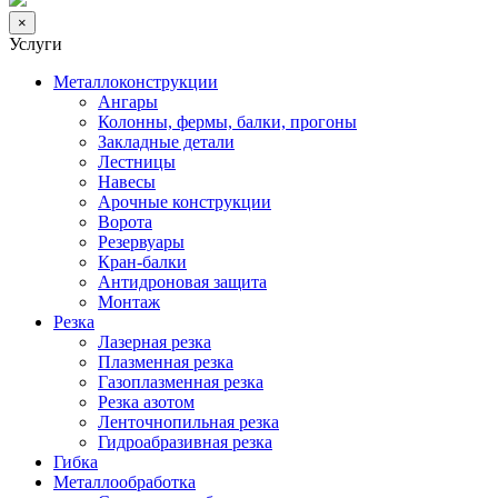
×
Услуги
Металлоконструкции
Ангары
Колонны, фермы, балки, прогоны
Закладные детали
Лестницы
Навесы
Арочные конструкции
Ворота
Резервуары
Кран-балки
Антидроновая защита
Монтаж
Резка
Лазерная резка
Плазменная резка
Газоплазменная резка
Резка азотом
Ленточнопильная резка
Гидроабразивная резка
Гибка
Металлообработка