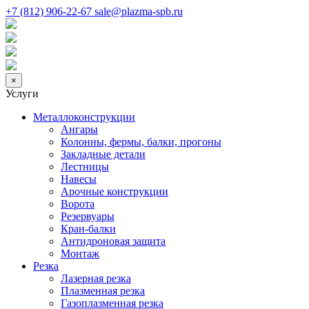
+7 (812) 906-22-67
sale@plazma-spb.ru
×
Услуги
Металлоконструкции
Ангары
Колонны, фермы, балки, прогоны
Закладные детали
Лестницы
Навесы
Арочные конструкции
Ворота
Резервуары
Кран-балки
Антидроновая защита
Монтаж
Резка
Лазерная резка
Плазменная резка
Газоплазменная резка