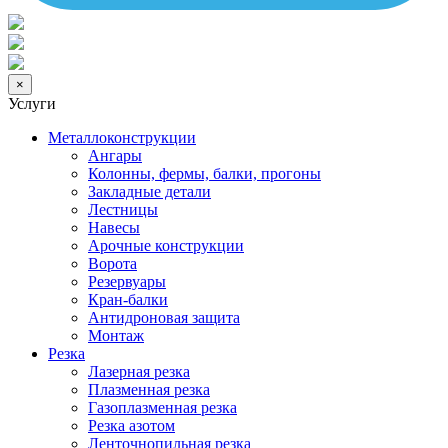
×
Услуги
Металлоконструкции
Ангары
Колонны, фермы, балки, прогоны
Закладные детали
Лестницы
Навесы
Арочные конструкции
Ворота
Резервуары
Кран-балки
Антидроновая защита
Монтаж
Резка
Лазерная резка
Плазменная резка
Газоплазменная резка
Резка азотом
Ленточнопильная резка