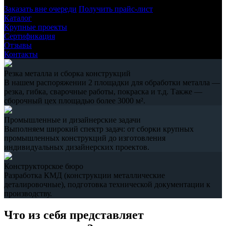
Заказать вне очереди
Получить прайс-лист
Каталог
Крупные проекты
Сертификация
Отзывы
Контакты
Резка металла и сборка конструкций
В нашем распоряжении 2 площадки для обработки металла —
резка, гибка, сварочные работы, покраска и т.д. Также —
сборочный цех площадью более 3000 м².
Промышленные и дизайнерские задачи
Выполняем широкий спектр задач: от сборки крупных
промышленных конструкций до изготовления
индивидуальных дизайнерских проектов.
Конструкторское бюро
Разработка КМД (конструкции металлические
деталировочные), подготовка технической документации к
производству.
Что из себя представляет