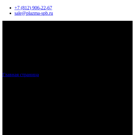
+7 (812) 906-22-67
sale@plazma-spb.ru
Главная страница
»
Металлопрокат в Санкт-Петербурге и
Регионе
Производство металлопроката
в
Санкт-Петербурге и ЛО
Заказ качественного металлопроката по низким ценам.
Листовой, сортовой, художественный и фасонный металлы.
Черный и цветной металлопрокат. Обязательный контроль
качества изделий. Продажа оптом и в розницу.