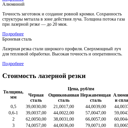
Алюминий
Точность заготовок и создание ровной кромки. Сохранность
структуры металла в зоне действия луча. Толщина потока газа
при лазерной резке — до 20 мкм.
Подробнее
Броневая сталь
Лазерная резка стали широкого профиля. Сверхмощный луч
для тепловой обработки. Высокая точность и оперативность.
Подробнее
Стоимость лазерной резки
Цена, руб/пм
Толщина,
Черная
Оцинкованная
Нержавеющая
Алюми
мм
сталь
сталь
сталь
и спл
0,5
39,00
30,00
21,00
17,00
44,00
39,00
44,00
3
0,6-1
39,00
37,00
44,00
22,00
57,00
47,00
59,00
4
2
62,00
50,00
38,00
31,00
66,00
57,00
60,00
4
3
74,00
57,00
44,00
36,00
79,00
71,00
83,00
6