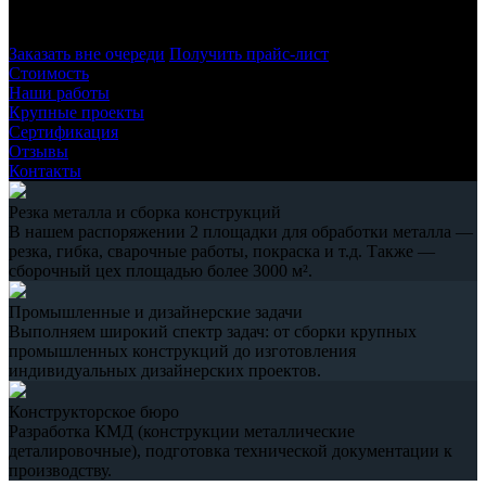
– как по размерам, так и по качеству изделий.
Заказать вне очереди
Получить прайс-лист
Стоимость
Наши работы
Крупные проекты
Сертификация
Отзывы
Контакты
Резка металла и сборка конструкций
В нашем распоряжении 2 площадки для обработки металла —
резка, гибка, сварочные работы, покраска и т.д. Также —
сборочный цех площадью более 3000 м².
Промышленные и дизайнерские задачи
Выполняем широкий спектр задач: от сборки крупных
промышленных конструкций до изготовления
индивидуальных дизайнерских проектов.
Конструкторское бюро
Разработка КМД (конструкции металлические
деталировочные), подготовка технической документации к
производству.