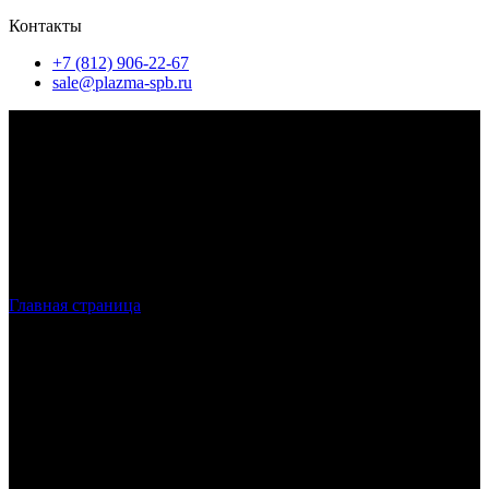
Контакты
+7 (812) 906-22-67
sale@plazma-spb.ru
Главная страница
»
Лазерная резка металла в СПБ
Лазерная резка металла
в Санкт-
Петербурге и ЛО
Наша компания осуществляет лазерную резку в Санкт-
Петербурге, работая с листовым металлом. Для производства
работ используется высокотехнологичное оборудование,
обеспечивающее полное соответствие требованиям заказчика