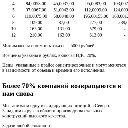
4
84,00
58,00
45,00
37,00
95,00
83,00
103,00
7
5
97,00
67,00
51,00
42,00
112,00
99,00
124,00
9
6
110,00
75,00
58,00
48,00
195,00
155,00
168,00
1
8
109,00
87,00
277,00
239,
10
163,00
131,00
579,00
-
12
210,00
163,00
613,00
-
Минимальная стоимость заказа — 5000 рублей.
Все цены указаны в рублях, включая НДС 20%.
Цены, указанные в прайсе ориентировочные и могут меняться
в зависимости от объема и времени его исполнения.
Более 70% компаний возвращаются к
нам снова
Мы занимаем одну из лидирующих позиций в Северо-
Западном округе в области производства стальных
конструкций высокого качества.
Задачи любой сложности