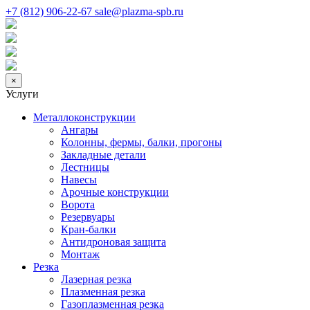
+7 (812) 906-22-67
sale@plazma-spb.ru
×
Услуги
Металлоконструкции
Ангары
Колонны, фермы, балки, прогоны
Закладные детали
Лестницы
Навесы
Арочные конструкции
Ворота
Резервуары
Кран-балки
Антидроновая защита
Монтаж
Резка
Лазерная резка
Плазменная резка
Газоплазменная резка