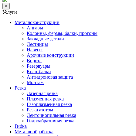
×
Услуги
Металлоконструкции
Ангары
Колонны, фермы, балки, прогоны
Закладные детали
Лестницы
Навесы
Арочные конструкции
Ворота
Резервуары
Кран-балки
Антидроновая защита
Монтаж
Резка
Лазерная резка
Плазменная резка
Газоплазменная резка
Резка азотом
Ленточнопильная резка
Гидроабразивная резка
Гибка
Металлообработка