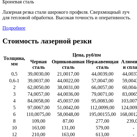
Броневая сталь
Лазерная резка стали широкого профиля. Сверхмощный луч
для тепловой обработки. Высокая точность и оперативность.
Подробнее
Стоимость лазерной резки
Цена, руб/пм
Толщина,
Черная
Оцинкованная
Нержавеющая
Алюми
мм
сталь
сталь
сталь
и спл
0,5
39,00
30,00
21,00
17,00
44,00
39,00
44,00
3
0,6-1
39,00
37,00
44,00
22,00
57,00
47,00
59,00
4
2
62,00
50,00
38,00
31,00
66,00
57,00
60,00
4
3
74,00
57,00
44,00
36,00
79,00
71,00
83,00
6
4
84,00
58,00
45,00
37,00
95,00
83,00
103,00
7
5
97,00
67,00
51,00
42,00
112,00
99,00
124,00
9
6
110,00
75,00
58,00
48,00
195,00
155,00
168,00
1
8
109,00
87,00
277,00
239,
10
163,00
131,00
579,00
-
12
210,00
163,00
613,00
-