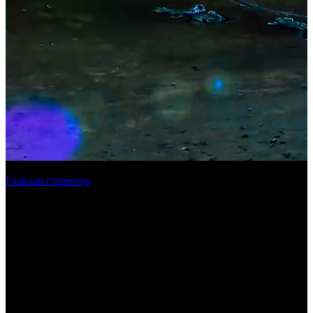
Главная страница
»
Лазерная резка металла в СПБ
Лазерная резка металла
в Санкт-
Петербурге и ЛО
Наша компания осуществляет лазерную резку в Санкт-
Петербурге, работая с листовым металлом. Для производства
работ используется высокотехнологичное оборудование,
обеспечивающее полное соответствие требованиям заказчика
– как по размерам, так и по качеству изделий.