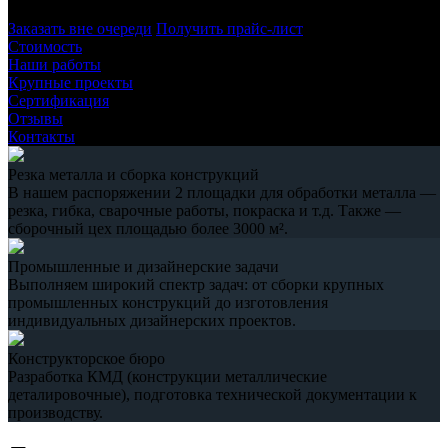
Заказать вне очереди
Получить прайс-лист
Стоимость
Наши работы
Крупные проекты
Сертификация
Отзывы
Контакты
Резка металла и сборка конструкций
В нашем распоряжении 2 площадки для обработки металла —
резка, гибка, сварочные работы, покраска и т.д. Также —
сборочный цех площадью более 3000 м².
Промышленные и дизайнерские задачи
Выполняем широкий спектр задач: от сборки крупных
промышленных конструкций до изготовления
индивидуальных дизайнерских проектов.
Конструкторское бюро
Разработка КМД (конструкции металлические
деталировочные), подготовка технической документации к
производству.