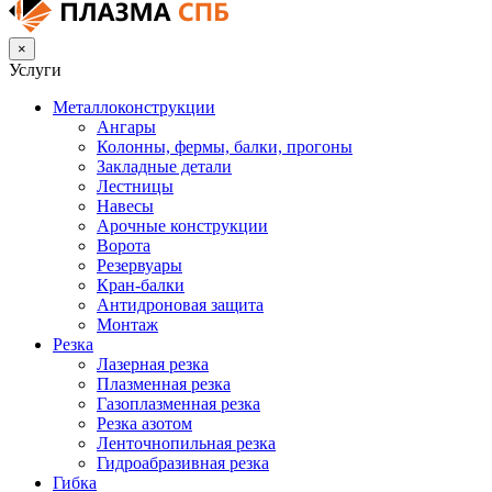
×
Услуги
Металлоконструкции
Ангары
Колонны, фермы, балки, прогоны
Закладные детали
Лестницы
Навесы
Арочные конструкции
Ворота
Резервуары
Кран-балки
Антидроновая защита
Монтаж
Резка
Лазерная резка
Плазменная резка
Газоплазменная резка
Резка азотом
Ленточнопильная резка
Гидроабразивная резка
Гибка