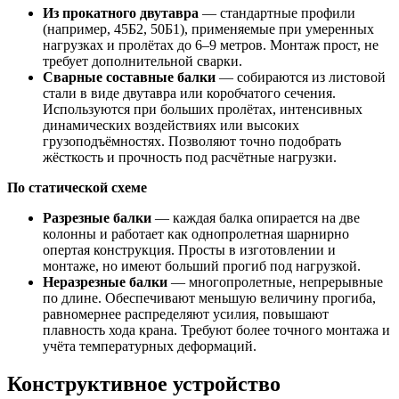
Из прокатного двутавра
— стандартные профили
(например, 45Б2, 50Б1), применяемые при умеренных
нагрузках и пролётах до 6–9 метров. Монтаж прост, не
требует дополнительной сварки.
Сварные составные балки
— собираются из листовой
стали в виде двутавра или коробчатого сечения.
Используются при больших пролётах, интенсивных
динамических воздействиях или высоких
грузоподъёмностях. Позволяют точно подобрать
жёсткость и прочность под расчётные нагрузки.
По статической схеме
Разрезные балки
— каждая балка опирается на две
колонны и работает как однопролетная шарнирно
опертая конструкция. Просты в изготовлении и
монтаже, но имеют больший прогиб под нагрузкой.
Неразрезные балки
— многопролетные, непрерывные
по длине. Обеспечивают меньшую величину прогиба,
равномернее распределяют усилия, повышают
плавность хода крана. Требуют более точного монтажа и
учёта температурных деформаций.
Конструктивное устройство