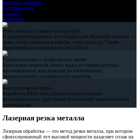
Крупные проекты
Сертификация
Отзывы
Контакты
Резка металла и сборка конструкций
В нашем распоряжении 2 площадки для обработки металла —
резка, гибка, сварочные работы, покраска и т.д. Также —
сборочный цех площадью более 3000 м².
Промышленные и дизайнерские задачи
Выполняем широкий спектр задач: от сборки крупных
промышленных конструкций до изготовления
индивидуальных дизайнерских проектов.
Конструкторское бюро
Разработка КМД (конструкции металлические
деталировочные), подготовка технической документации к
производству.
Лазерная резка металла
Лазерная обработка — это метод резки металла, при котором
сфокусированный луч высокой мощности разделяет сплав на