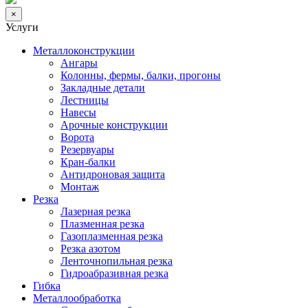
×
Услуги
Металлоконструкции
Ангары
Колонны, фермы, балки, прогоны
Закладные детали
Лестницы
Навесы
Арочные конструкции
Ворота
Резервуары
Кран-балки
Антидроновая защита
Монтаж
Резка
Лазерная резка
Плазменная резка
Газоплазменная резка
Резка азотом
Ленточнопильная резка
Гидроабразивная резка
Гибка
Металлообработка