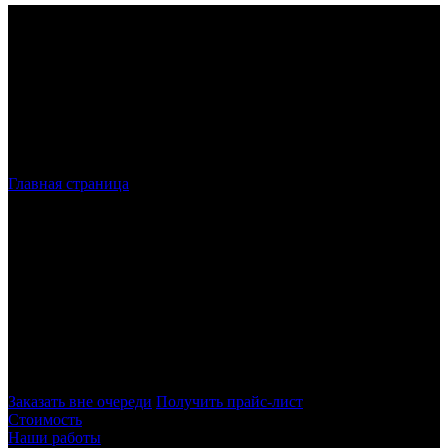
Главная страница
»
Лазерная резка металла в СПБ
Лазерная резка металла
в Санкт-
Петербурге и ЛО
Наша компания осуществляет лазерную резку в Санкт-
Петербурге, работая с листовым металлом. Для производства
работ используется высокотехнологичное оборудование,
обеспечивающее полное соответствие требованиям заказчика
– как по размерам, так и по качеству изделий.
Заказать вне очереди
Получить прайс-лист
Стоимость
Наши работы